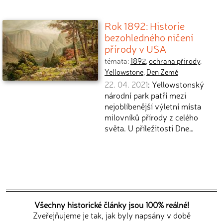
Rok 1892: Historie
bezohledného ničení
přírody v USA
témata:
1892
,
ochrana přírody
,
Yellowstone
,
Den Země
22. 04. 2021
: Yellowstonský
národní park patří mezi
nejoblíbenější výletní místa
milovníků přírody z celého
světa. U příležitosti Dne…
Všechny historické články jsou 100% reálné!
Zveřejňujeme je tak, jak byly napsány v době