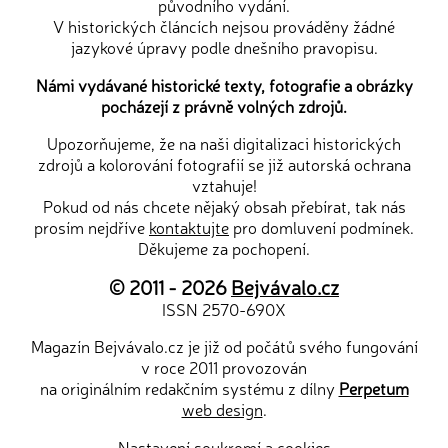
původního vydání.
V historických článcích nejsou prováděny žádné
jazykové úpravy podle dnešního pravopisu.
Námi vydávané historické texty, fotografie a obrázky
pocházejí z právně volných zdrojů.
Upozorňujeme, že na naši digitalizaci historických
zdrojů a kolorování fotografií se již autorská ochrana
vztahuje!
Pokud od nás chcete nějaký obsah přebírat, tak nás
prosím nejdříve
kontaktujte
pro domluvení podmínek.
Děkujeme za pochopení.
© 2011 - 2026
Bejvávalo.cz
ISSN 2570-690X
Magazín Bejvávalo.cz je již od počátů svého fungování
v roce 2011 provozován
na originálním redakčním systému z dílny
Perpetum
web design
.
Nastavení soukromí a cookies