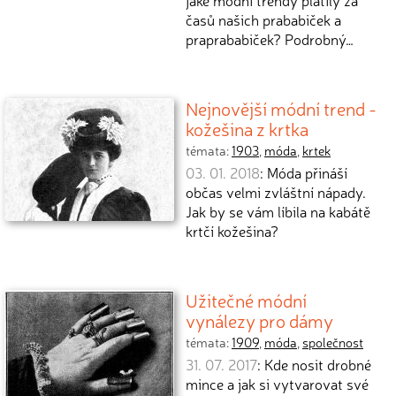
jaké módní trendy platily za
časů našich prababiček a
praprababiček? Podrobný…
Nejnovější módní trend -
kožešina z krtka
témata:
1903
,
móda
,
krtek
03. 01. 2018
: Móda přináší
občas velmi zvláštní nápady.
Jak by se vám líbila na kabátě
krtčí kožešina?
Užitečné módní
vynálezy pro dámy
témata:
1909
,
móda
,
společnost
31. 07. 2017
: Kde nosit drobné
mince a jak si vytvarovat své