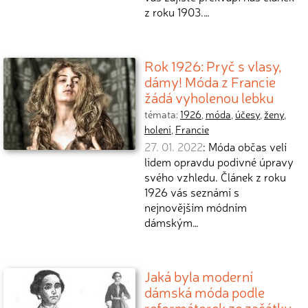
z roku 1903.…
Rok 1926: Pryč s vlasy,
dámy! Móda z Francie
žádá vyholenou lebku
témata:
1926
,
móda
,
účesy
,
ženy
,
holení
,
Francie
27. 01. 2022
: Móda občas velí
lidem opravdu podivné úpravy
svého vzhledu. Článek z roku
1926 vás seznámí s
nejnovějším módním
dámským…
Jaká byla moderní
dámská móda podle
reformátorek ze začátku