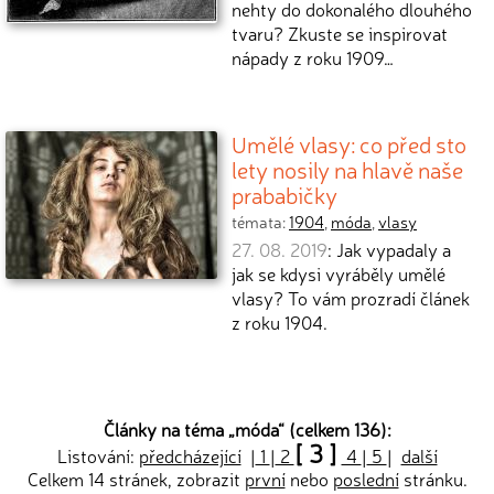
nehty do dokonalého dlouhého
tvaru? Zkuste se inspirovat
nápady z roku 1909…
Umělé vlasy: co před sto
lety nosily na hlavě naše
prababičky
témata:
1904
,
móda
,
vlasy
27. 08. 2019
: Jak vypadaly a
jak se kdysi vyráběly umělé
vlasy? To vám prozradí článek
z roku 1904.
Články na téma „
móda
“ (celkem 136):
[ 3 ]
Listování:
předcházející
|
1
|
2
4
|
5
|
další
Celkem 14 stránek, zobrazit
první
nebo
poslední
stránku.