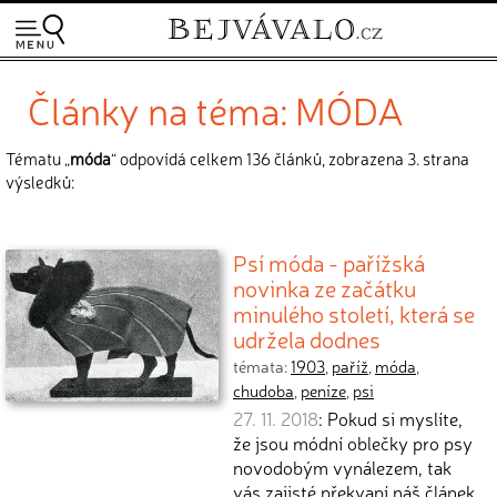
Články na téma: MÓDA
Tématu „
móda
“ odpovídá celkem 136 článků, zobrazena 3. strana
výsledků:
Psí móda - pařížská
novinka ze začátku
minulého století, která se
udržela dodnes
témata:
1903
,
paříž
,
móda
,
chudoba
,
peníze
,
psi
27. 11. 2018
: Pokud si myslíte,
že jsou módní oblečky pro psy
novodobým vynálezem, tak
vás zajisté překvapí náš článek