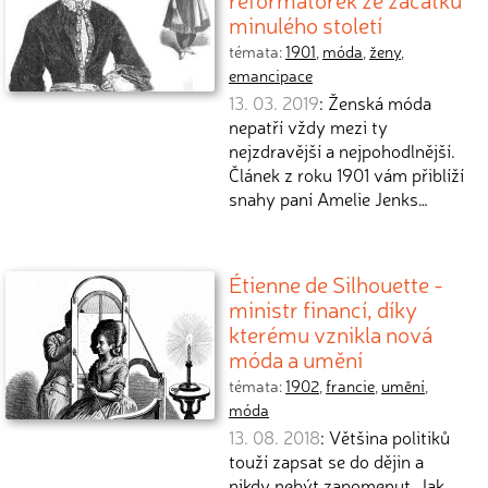
minulého století
témata:
1901
,
móda
,
ženy
,
emancipace
13. 03. 2019
: Ženská móda
nepatří vždy mezi ty
nejzdravější a nejpohodlnější.
Článek z roku 1901 vám přiblíží
snahy paní Amelie Jenks…
Étienne de Silhouette -
ministr financí, díky
kterému vznikla nová
móda a umění
témata:
1902
,
francie
,
umění
,
móda
13. 08. 2018
: Většina politiků
touží zapsat se do dějin a
nikdy nebýt zapomenut. Jak