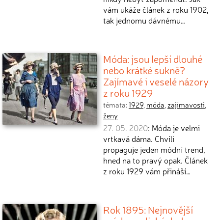
vám ukáže článek z roku 1902,
tak jednomu dávnému…
Móda: jsou lepší dlouhé
nebo krátké sukně?
Zajímavé i veselé názory
z roku 1929
témata:
1929
,
móda
,
zajímavosti
,
ženy
27. 05. 2020
: Móda je velmi
vrtkavá dáma. Chvíli
propaguje jeden módní trend,
hned na to pravý opak. Článek
z roku 1929 vám přináší…
Rok 1895: Nejnovější