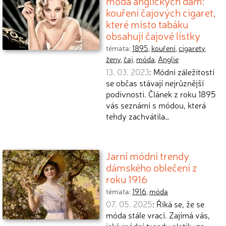
móda anglických dam:
kouření čajových cigaret,
které místo tabáku
obsahují čajové lístky
témata:
1895
,
kouření
,
cigarety
,
ženy
,
čaj
,
móda
,
Anglie
13. 03. 2023
: Módní záležitostí
se občas stávají nejrůznější
podivnosti. Článek z roku 1895
vás seznámí s módou, která
tehdy zachvátila…
Jarní módní trendy
dámského oblečení z
roku 1916
témata:
1916
,
móda
07. 05. 2025
: Říká se, že se
móda stále vrací. Zajímá vás,