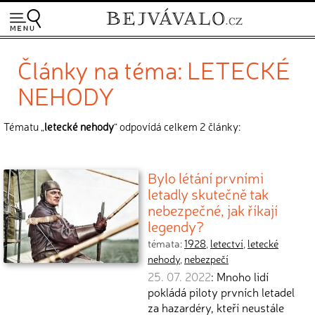
Články na téma: LETECKÉ
NEHODY
Tématu „
letecké nehody
“ odpovídá celkem 2 články:
Bylo létání prvními
letadly skutečně tak
nebezpečné, jak říkají
legendy?
témata:
1928
,
letectví
,
letecké
nehody
,
nebezpečí
25. 07. 2022
: Mnoho lidí
pokládá piloty prvních letadel
za hazardéry, kteří neustále