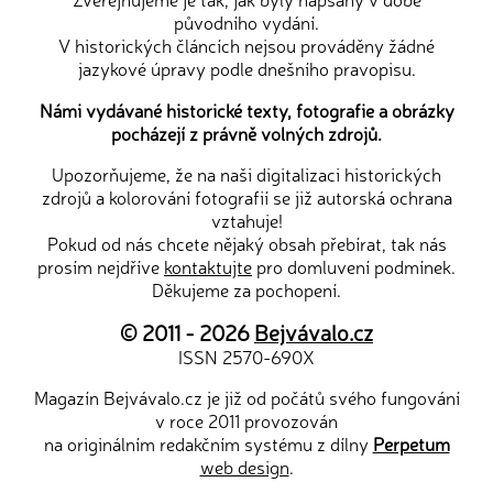
původního vydání.
V historických článcích nejsou prováděny žádné
jazykové úpravy podle dnešního pravopisu.
Námi vydávané historické texty, fotografie a obrázky
pocházejí z právně volných zdrojů.
Upozorňujeme, že na naši digitalizaci historických
zdrojů a kolorování fotografií se již autorská ochrana
vztahuje!
Pokud od nás chcete nějaký obsah přebírat, tak nás
prosím nejdříve
kontaktujte
pro domluvení podmínek.
Děkujeme za pochopení.
© 2011 - 2026
Bejvávalo.cz
ISSN 2570-690X
Magazín Bejvávalo.cz je již od počátů svého fungování
v roce 2011 provozován
na originálním redakčním systému z dílny
Perpetum
web design
.