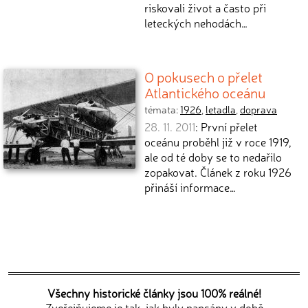
riskovali život a často při
leteckých nehodách…
O pokusech o přelet
Atlantického oceánu
témata:
1926
,
letadla
,
doprava
28. 11. 2011
: První přelet
oceánu proběhl již v roce 1919,
ale od té doby se to nedařilo
zopakovat. Článek z roku 1926
přináší informace…
Všechny historické články jsou 100% reálné!
Zveřejňujeme je tak, jak byly napsány v době