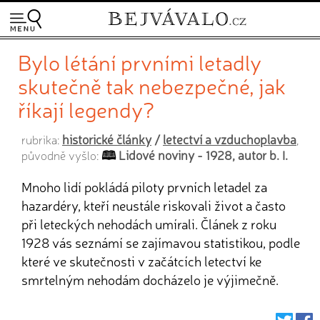
Bylo létání prvními letadly
skutečně tak nebezpečné, jak
říkají legendy?
historické články
/
letectví a vzduchoplavba
rubrika:
,
Lidové noviny - 1928, autor b. I.
původně vyšlo:
Mnoho lidí pokládá piloty prvních letadel za
hazardéry, kteří neustále riskovali život a často
při leteckých nehodách umírali. Článek z roku
1928 vás seznámí se zajímavou statistikou, podle
které ve skutečnosti v začátcích letectví ke
smrtelným nehodám docházelo je výjimečně.