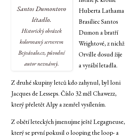
Santos Dumontovo
Huberta Lathama
létadlo.
Brasiliec Santos
Historický obrázek
Dumon a bratří
kolorovaný serverem
Wrightové, z nichž
Bejvávalo.cz, původní
Orville dosud žije
autor neznámý.
a vyrábí letadla.
Z druhé skupiny letců kdo zahynul, byl loni
Jacques de Lesseps. Číslo 32 měl Chawezz,
který přeletět Alpy a zemřel vysílením.
Z obětí leteckých jmenujme ještě Legagneuse,
který se první pokusil o looping the loop- a