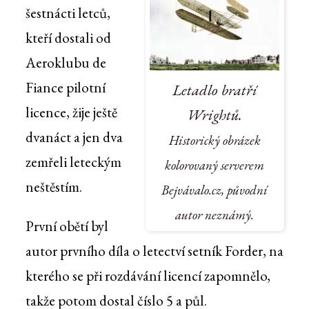
šestnácti letců,
kteří dostali od
Aeroklubu de
Fiance pilotní
Letadlo bratří
licence, žije ještě
Wrightů.
dvanáct a jen dva
Historický obrázek
zemřeli leteckým
kolorovaný serverem
neštěstím.
Bejvávalo.cz, původní
autor neznámý.
První obětí byl
autor prvního díla o letectví setník Forder, na
kterého se při rozdávání licencí zapomnělo,
takže potom dostal číslo 5 a půl.