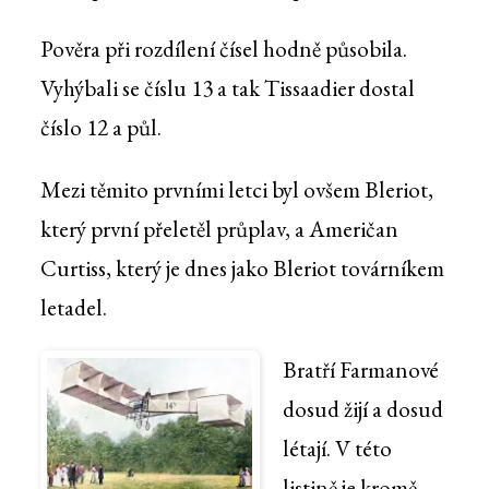
Pověra při rozdílení čísel hodně působila.
Vyhýbali se číslu 13 a tak Tissaadier dostal
číslo 12 a půl.
Mezi těmito prvními letci byl ovšem Bleriot,
který první přeletěl průplav, a Američan
Curtiss, který je dnes jako Bleriot továrníkem
letadel.
Bratří Farmanové
dosud žijí a dosud
létají. V této
listině je kromě