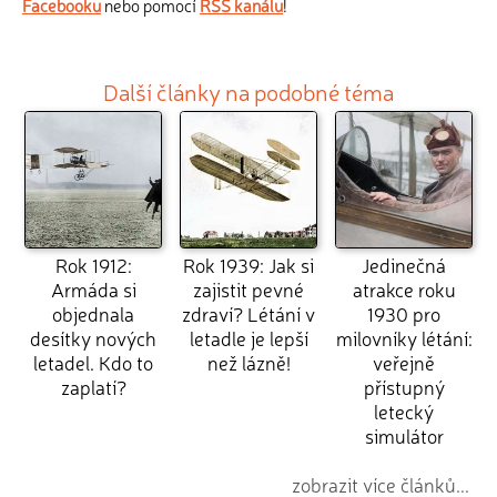
Facebooku
nebo pomocí
RSS kanálu
!
Další články na podobné téma
Rok 1912:
Rok 1939: Jak si
Jedinečná
Armáda si
zajistit pevné
atrakce roku
objednala
zdraví? Létání v
1930 pro
desítky nových
letadle je lepší
milovníky létání:
letadel. Kdo to
než lázně!
veřejně
zaplatí?
přístupný
letecký
simulátor
zobrazit více článků...