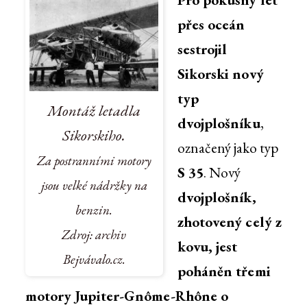
přes oceán
sestrojil
Sikorski nový
typ
Montáž letadla
dvojplošníku
,
Sikorskiho.
označený jako typ
Za postranními motory
S 35
. Nový
jsou velké nádržky na
dvojplošník,
benzin.
zhotovený celý z
Zdroj: archiv
kovu, jest
Bejvávalo.cz.
poháněn třemi
motory Jupiter-Gnôme-Rhône o