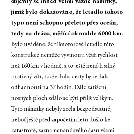
objevily se ihned velmi vážné námitky,
jimiž bylo dokazováno, že letadlo tohoto
typu není schopno přeletu přes oceán,
tedy na dráze, měřící okrouhle 6000 km.
Bylo uváděno, že třímotorové letadlo této
konstrukce nemůže vyvinouti větší rychlost
než 160 km v hodině, a to ještě není-li silný
protivný vítr, takže doba cesty by se dala
odhadnouti na 37 hodin. Dále zatížení
nosných ploch zdálo se býti příliš velikým.
Tyto námitky nebyly zcela bezpodstatné,
neboť ještě před započetím letu došlo ke
katastrofě, zaznamenané svého času všemi