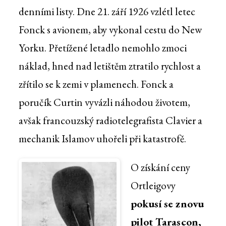
denními listy. Dne 21. září 1926 vzlétl letec
Fonck s avionem, aby vykonal cestu do New
Yorku. Přetížené letadlo nemohlo zmoci
náklad, hned nad letištěm ztratilo rychlost a
zřítilo se k zemi v plamenech. Fonck a
poručík Curtin vyvázli náhodou životem,
avšak francouzský radiotelegrafista Clavier a
mechanik Islamov uhořeli při katastrofě.
O získání ceny
Ortleigovy
pokusí se znovu
pilot Tarascon,