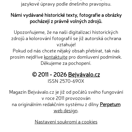
jazykové úpravy podle dnešního pravopisu.
Námi vydávané historické texty, fotografie a obrázky
pocházejí z právně volných zdrojů.
Upozorňujeme, že na naši digitalizaci historických
zdrojů a kolorování fotografií se již autorská ochrana
vztahuje!
Pokud od nás chcete nějaký obsah přebírat, tak nás
prosím nejdříve
kontaktujte
pro domluvení podmínek.
Děkujeme za pochopení.
© 2011 - 2026
Bejvávalo.cz
ISSN 2570-690X
Magazín Bejvávalo.cz je již od počátů svého fungování
v roce 2011 provozován
na originálním redakčním systému z dílny
Perpetum
web design
.
Nastavení soukromí a cookies