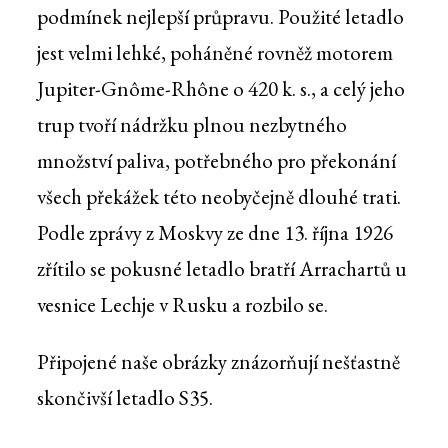
podmínek nejlepší průpravu. Použité letadlo
jest velmi lehké, poháněné rovněž motorem
Jupiter-Gnôme-Rhône o 420 k. s., a celý jeho
trup tvoří nádržku plnou nezbytného
množství paliva, potřebného pro překonání
všech překážek této neobyčejně dlouhé trati.
Podle zprávy z Moskvy ze dne 13. října 1926
zřítilo se pokusné letadlo bratří Arrachartů u
vesnice Lechje v Rusku a rozbilo se.
Připojené naše obrázky znázorňují nešťastně
skončivší letadlo S35.