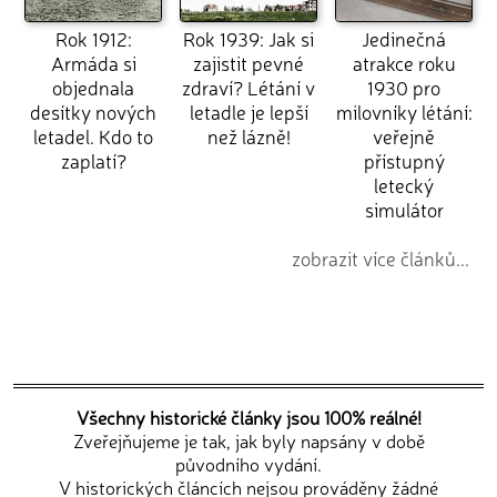
Rok 1912:
Rok 1939: Jak si
Jedinečná
Armáda si
zajistit pevné
atrakce roku
objednala
zdraví? Létání v
1930 pro
desítky nových
letadle je lepší
milovníky létání:
letadel. Kdo to
než lázně!
veřejně
zaplatí?
přístupný
letecký
simulátor
zobrazit více článků...
Všechny historické články jsou 100% reálné!
Zveřejňujeme je tak, jak byly napsány v době
původního vydání.
V historických článcích nejsou prováděny žádné