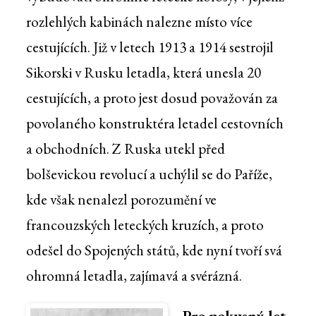
rozlehlých kabinách nalezne místo více
cestujících. Již v letech 1913 a 1914 sestrojil
Sikorski v Rusku letadla, která unesla 20
cestujících, a proto jest dosud považován za
povolaného konstruktéra letadel cestovních
a obchodních. Z Ruska utekl před
bolševickou revolucí a uchýlil se do Paříže,
kde však nenalezl porozumění ve
francouzských leteckých kruzích, a proto
odešel do Spojených států, kde nyní tvoří svá
ohromná letadla, zajímavá a svérázná.
Pro pokusný let