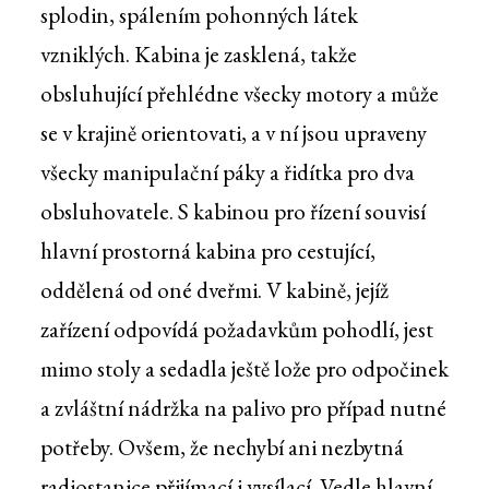
splodin, spálením pohonných látek
vzniklých. Kabina je zasklená, takže
obsluhující přehlédne všecky motory a může
se v krajině orientovati, a v ní jsou upraveny
všecky manipulační páky a řidítka pro dva
obsluhovatele. S kabinou pro řízení souvisí
hlavní prostorná kabina pro cestující,
oddělená od oné dveřmi. V kabině, jejíž
zařízení odpovídá požadavkům pohodlí, jest
mimo stoly a sedadla ještě lože pro odpočinek
a zvláštní nádržka na palivo pro případ nutné
potřeby. Ovšem, že nechybí ani nezbytná
radiostanice přijímací i vysílací. Vedle hlavní