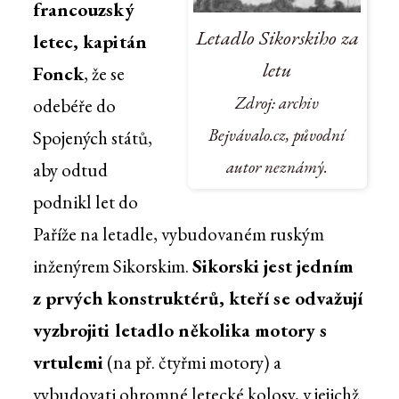
francouzský
Letadlo Sikorskiho za
letec, kapitán
letu
Fonck
, že se
Zdroj: archiv
odebéře do
Bejvávalo.cz, původní
Spojených států,
autor neznámý.
aby odtud
podnikl let do
Paříže na letadle, vybudovaném ruským
inženýrem Sikorskim.
Sikorski jest jedním
z prvých konstruktérů, kteří se odvažují
vyzbrojiti letadlo několika motory s
vrtulemi
(na př. čtyřmi motory) a
vybudovati ohromné letecké kolosy, v jejichž