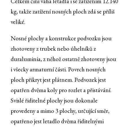
Celkem činí váha letadla i se zatížením 12.140
kg, takže zatížení nosných ploch zdá se příliš
veliké.
Nosné plochy a konstrukce podvozku jsou
zhotoveny z trubek nebo úhelníků z
duraluminia, z něhož ostatně zhotoveny jsou
i všecky armaturní části. Povrch nosných
ploch přikryt jest plátnem. Podvozek jest
opatřen dvěma koly pro rozlet a přistávání.
Svislé řiditelné plochy jsou dokonale
provedeny a mimo 3 plochy, určující směr,
opatřeno jest letadlo dvěma řiditelnými