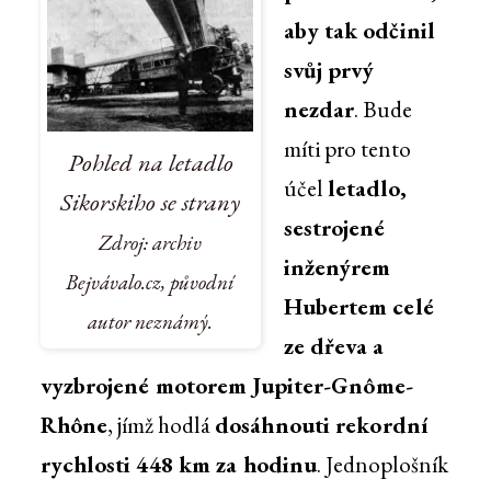
aby tak odčinil
svůj prvý
nezdar
. Bude
míti pro tento
Pohled na letadlo
účel
letadlo,
Sikorskiho se strany
sestrojené
Zdroj: archiv
inženýrem
Bejvávalo.cz, původní
Hubertem celé
autor neznámý.
ze dřeva a
vyzbrojené motorem Jupiter-Gnôme-
Rhône
, jímž hodlá
dosáhnouti rekordní
rychlosti 448 km za hodinu
. Jednoplošník