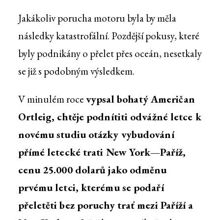
Jakákoliv porucha motoru byla by měla
následky katastrofální. Pozdější pokusy, které
byly podnikány o přelet přes oceán, nesetkaly
se již s podobným výsledkem.
V minulém roce
vypsal bohatý Američan
Ortleig, chtěje podnítiti odvážné letce k
novému studiu otázky vybudování
přímé letecké trati New York—Paříž,
cenu 25.000 dolarů jako odměnu
prvému letci, kterému se podaří
přeletěti bez poruchy trať mezi Paříží a