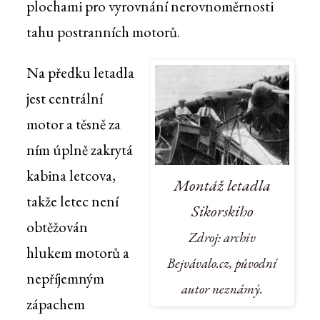
plochami pro vyrovnání nerovnoměrnosti
tahu postranních motorů.
Na předku letadla
jest centrální
motor a těsně za
ním úplně zakrytá
kabina letcova,
Montáž letadla
takže letec není
Sikorskiho
obtěžován
Zdroj: archiv
hlukem motorů a
Bejvávalo.cz, původní
nepříjemným
autor neznámý.
zápachem