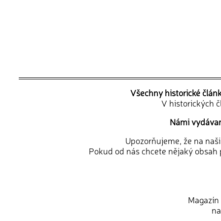
Všechny historické člán
V historických 
Námi vydávané
Upozorňujeme, že na naši d
Pokud od nás chcete nějaký obsah p
Magazín 
na