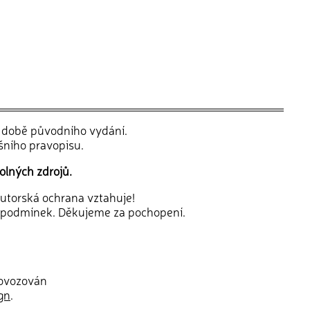
v době původního vydání.
šního pravopisu.
olných zdrojů.
 autorská ochrana vztahuje!
 podmínek. Děkujeme za pochopení.
rovozován
gn
.