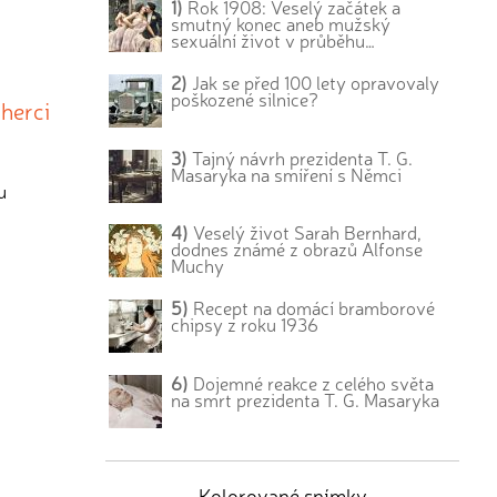
1)
Rok 1908: Veselý začátek a
smutný konec aneb mužský
sexuální život v průběhu…
2)
Jak se před 100 lety opravovaly
poškozené silnice?
 herci
3)
Tajný návrh prezidenta T. G.
Masaryka na smíření s Němci
u
4)
Veselý život Sarah Bernhard,
dodnes známé z obrazů Alfonse
Muchy
5)
Recept na domácí bramborové
chipsy z roku 1936
6)
Dojemné reakce z celého světa
na smrt prezidenta T. G. Masaryka
Kolorované snímky