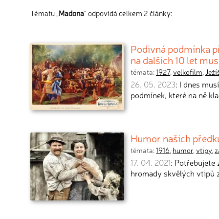
Tématu „
Madona
“ odpovídá celkem 2 články:
Podivná podmínka při
na dalších 10 let mus
témata:
1927
,
velkofilm
,
Ježí
26. 05. 2023
: I dnes mus
podmínek, které na ně kl
Humor našich předků:
témata:
1916
,
humor
,
vtipy
,
z
17. 04. 2021
: Potřebujete
hromady skvělých vtipů z