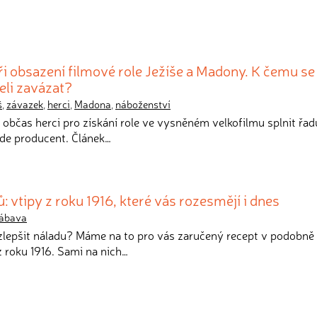
 obsazení filmové role Ježíše a Madony. K čemu se
eli zavázat?
š
,
závazek
,
herci
,
Madona
,
náboženství
í občas herci pro získání role ve vysněném velkofilmu splnit řad
ade producent. Článek…
 vtipy z roku 1916, které vás rozesmějí i dnes
ábava
 zlepšit náladu? Máme na to pro vás zaručený recept v podobně
 roku 1916. Sami na nich…