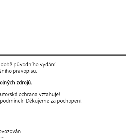
v době původního vydání.
šního pravopisu.
olných zdrojů.
 autorská ochrana vztahuje!
 podmínek. Děkujeme za pochopení.
rovozován
gn
.