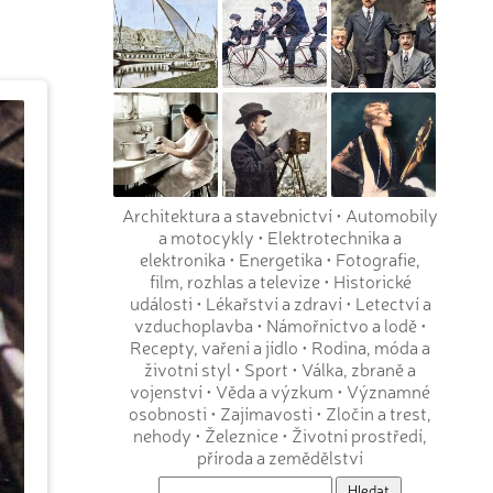
Architektura a stavebnictví
•
Automobily
a motocykly
•
Elektrotechnika a
elektronika
•
Energetika
•
Fotografie,
film, rozhlas a televize
•
Historické
události
•
Lékařství a zdraví
•
Letectví a
vzduchoplavba
•
Námořnictvo a lodě
•
Recepty, vaření a jídlo
•
Rodina, móda a
životní styl
•
Sport
•
Válka, zbraně a
vojenství
•
Věda a výzkum
•
Významné
osobnosti
•
Zajímavosti
•
Zločin a trest,
nehody
•
Železnice
•
Životní prostředí,
příroda a zemědělství