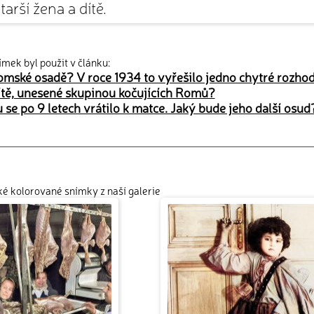
tarší žena a dítě.
ímek byl použit v článku:
 romské osadě? V roce 1934 to vyřešilo jedno chytré rozho
ítě, unesené skupinou kočujících Romů?
se po 9 letech vrátilo k matce. Jaký bude jeho další osud
cké kolorované snímky z naší galerie