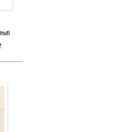
dnutí
?