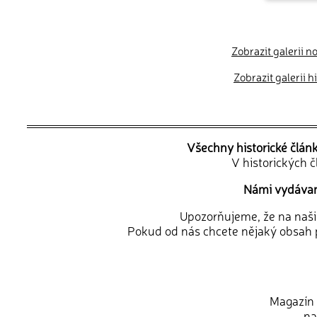
Zobrazit galerii n
Zobrazit galerii 
Všechny historické člán
V historických 
Námi vydávané
Upozorňujeme, že na naši d
Pokud od nás chcete nějaký obsah p
Magazín 
na