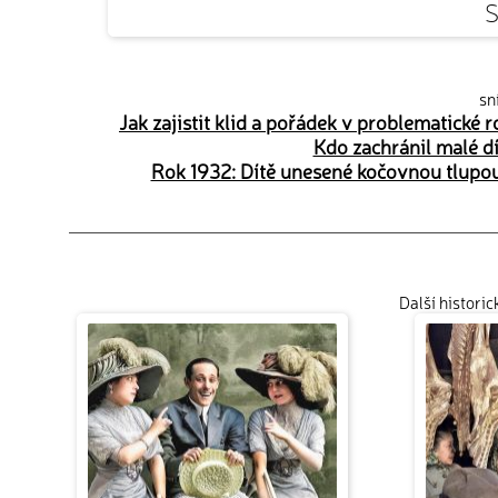
S
sn
Jak zajistit klid a pořádek v problematické
Kdo zachránil malé d
Rok 1932: Dítě unesené kočovnou tlupou 
Další histori