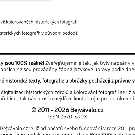
ově kolorovaných historických fotografií
historických fotografií v původní podobě
ky jsou 100% reálné!
Zveřejňujeme je tak, jak byly napsány 
článcích nejsou prováděny žádné jazykové úpravy podle dne
 historické texty, fotografie a obrázky pocházejí z právně v
igitalizaci historických zdrojů a kolorování fotografií se již
řebírat, tak nás prosím nejdříve
kontaktujte
pro domluvení
© 2011 - 2026
Bejvávalo.cz
ISSN 2570-690X
Bejvávalo.cz je již od počátů svého fungování v roce 2011 p
 originálním redakčním systému z dílny
Perpetum
web desi