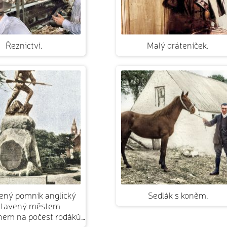
Řeznictví.
Malý dráteníček.
ený pomník anglický
Sedlák s koněm.
stavený městem
nem na počest rodáků…