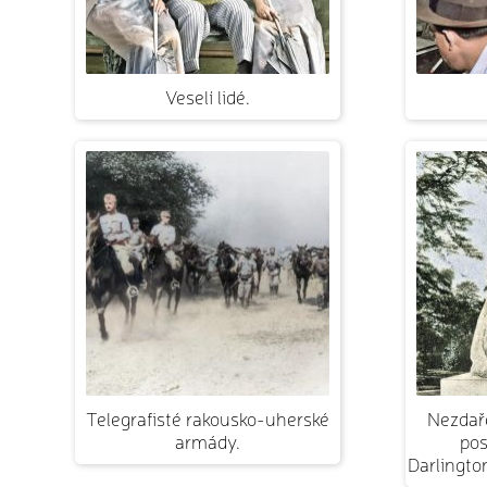
Veselí lidé.
Telegrafisté rakousko-uherské
Nezdař
armády.
po
Darlingto