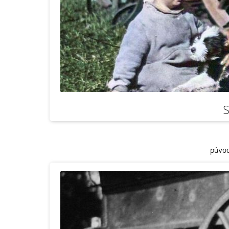
S
původ