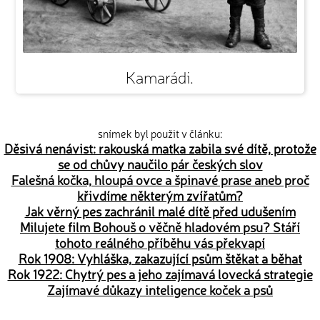
Kamarádi.
snímek byl použit v článku:
Děsivá nenávist: rakouská matka zabila své dítě, protože
se od chůvy naučilo pár českých slov
Falešná kočka, hloupá ovce a špinavé prase aneb proč
křivdíme některým zvířatům?
Jak věrný pes zachránil malé dítě před udušením
Milujete film Bohouš o věčně hladovém psu? Stáří
tohoto reálného příběhu vás překvapí
Rok 1908: Vyhláška, zakazující psům štěkat a běhat
Rok 1922: Chytrý pes a jeho zajímavá lovecká strategie
Zajímavé důkazy inteligence koček a psů