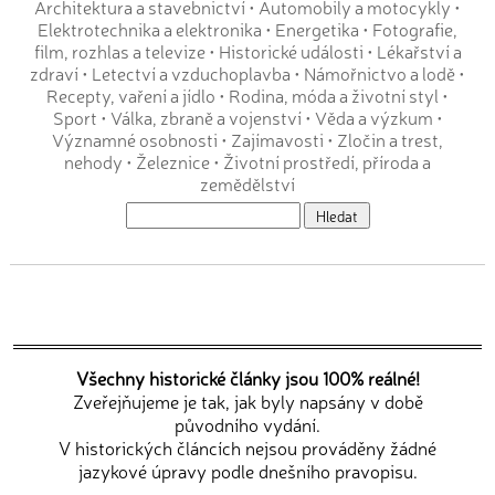
Architektura a stavebnictví
•
Automobily a motocykly
•
Elektrotechnika a elektronika
•
Energetika
•
Fotografie,
film, rozhlas a televize
•
Historické události
•
Lékařství a
zdraví
•
Letectví a vzduchoplavba
•
Námořnictvo a lodě
•
Recepty, vaření a jídlo
•
Rodina, móda a životní styl
•
Sport
•
Válka, zbraně a vojenství
•
Věda a výzkum
•
Významné osobnosti
•
Zajímavosti
•
Zločin a trest,
nehody
•
Železnice
•
Životní prostředí, příroda a
zemědělství
Všechny historické články jsou 100% reálné!
Zveřejňujeme je tak, jak byly napsány v době
původního vydání.
V historických článcích nejsou prováděny žádné
jazykové úpravy podle dnešního pravopisu.