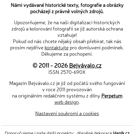
Námi vydávané historické texty, fotografie a obrázky
pocházejí z právně volných zdrojů.
Upozorňujeme, že na naši digitalizaci historických
zdrojů a kolorování fotografií se již autorská ochrana
vztahuje!
Pokud od nás chcete nějaký obsah přebírat, tak nás
prosím nejdříve
kontaktujte
pro domluvení podmínek.
Děkujeme za pochopení.
© 2011 - 2026
Bejvávalo.cz
ISSN 2570-690X
Magazín Bejvávalo.cz je již od počátů svého fungování
v roce 2011 provozován
na originálním redakčním systému z dílny
Perpetum
web design
.
Nastavení soukromí a cookies
Doporučujeme i naše další projekty:
dřevěné dekorace
Hapík.cz