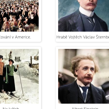
ování v Americe.
Hrabě Vojtěch Václav Šternbe
Na lyžích.
Albert Einstein.