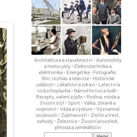
Architektura a stavebnictví
•
Automobily
a motocykly
•
Elektrotechnika a
elektronika
•
Energetika
•
Fotografie,
film, rozhlas a televize
•
Historické
události
•
Lékařství a zdraví
•
Letectví a
vzduchoplavba
•
Námořnictvo a lodě
•
Recepty, vaření a jídlo
•
Rodina, móda a
životní styl
•
Sport
•
Válka, zbraně a
vojenství
•
Věda a výzkum
•
Významné
osobnosti
•
Zajímavosti
•
Zločin a trest,
nehody
•
Železnice
•
Životní prostředí,
příroda a zemědělství