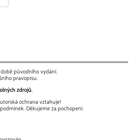
v době původního vydání.
šního pravopisu.
olných zdrojů.
 autorská ochrana vztahuje!
 podmínek. Děkujeme za pochopení.
rovozován