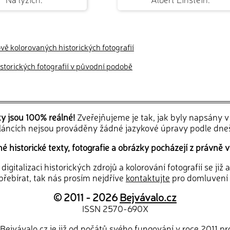
ově kolorovaných historických fotografií
historických fotografií v původní podobě
ky jsou 100% reálné!
Zveřejňujeme je tak, jak byly napsány 
článcích nejsou prováděny žádné jazykové úpravy podle dne
 historické texty, fotografie a obrázky pocházejí z právně v
igitalizaci historických zdrojů a kolorování fotografií se již
řebírat, tak nás prosím nejdříve
kontaktujte
pro domluvení
© 2011 - 2026
Bejvávalo.cz
ISSN 2570-690X
Bejvávalo.cz je již od počátů svého fungování v roce 2011 p