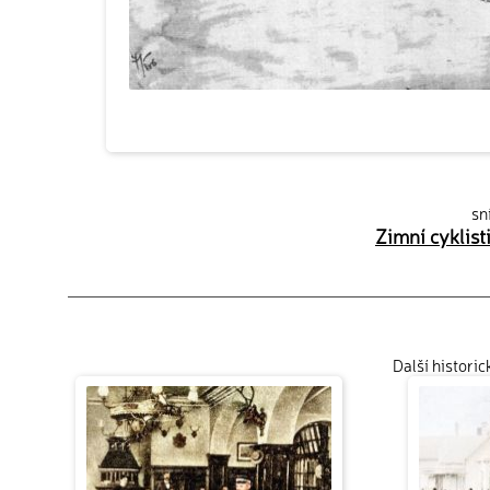
sn
Zimní cyklist
Další histori