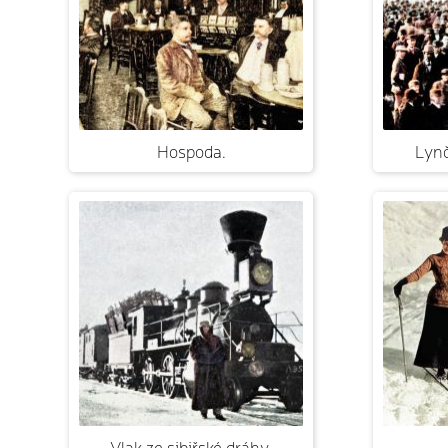
Hospoda.
Lynč
Vlak ze sibiřské dráhy.