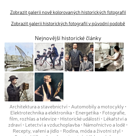
Zobrazit galerii nově kolorovaných historických fotografií
Zobrazit galerii historických fotografií v původní podobě
Nejnovější historické články
Architektura a stavebnictví
•
Automobily a motocykly
•
Elektrotechnika a elektronika
•
Energetika
•
Fotografie,
film, rozhlas a televize
•
Historické události
•
Lékařství a
zdraví
•
Letectví a vzduchoplavba
•
Námořnictvo a lodě
•
Recepty, vaření a jídlo
•
Rodina, móda a životní styl
•