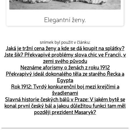
Elegantní ženy.
snímek byl použit v článku:
Jaká je tržní cena ženy a kde se dá koupit na splátky?
Jste šik? Překvapivé problémy slova chic ve Francii, v
zemi svého původu
Neznáme aforismy o ženách z roku 1912
Překvapivý ideál dokonalého těla ze starého Řecka a
Egypta
Rok 1912: Tvrdý konkurenční boj mezi krejčími a
švadlenami
Slavná historie českých bálů v Praze: V jakém bytě se
konal první český bál a jakou důležitou funkci tam měl
později prezident Masaryk?