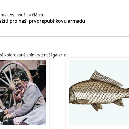
ímek byl použit v článku:
ležití pro naší prvorepublikovu armádu
cké kolorované snímky z naší galerie