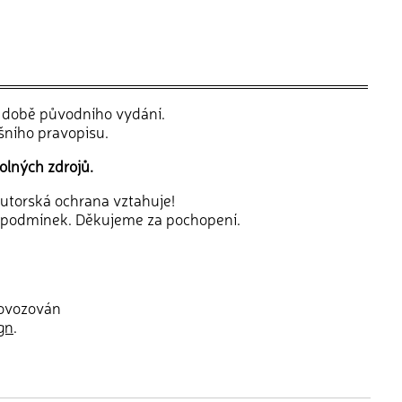
v době původního vydání.
šního pravopisu.
olných zdrojů.
 autorská ochrana vztahuje!
 podmínek. Děkujeme za pochopení.
rovozován
gn
.