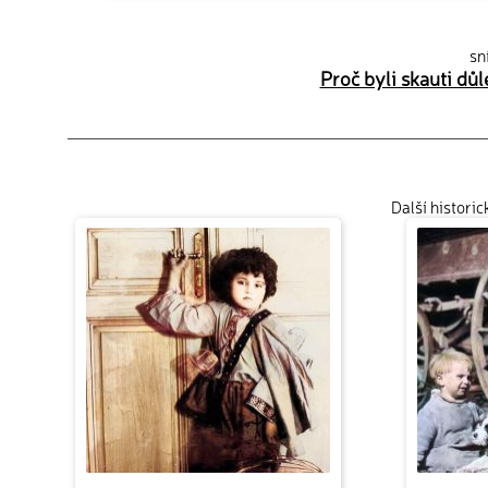
sn
Proč byli skauti dů
Další histori