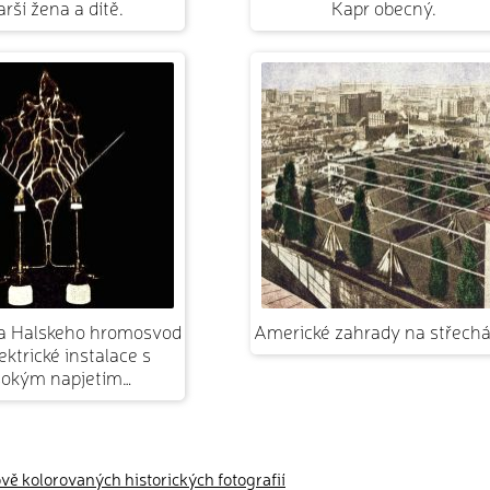
arší žena a dítě.
Kapr obecný.
a Halskeho hromosvod
Americké zahrady na střechá
ektrické instalace s
sokým napjetím…
ově kolorovaných historických fotografií