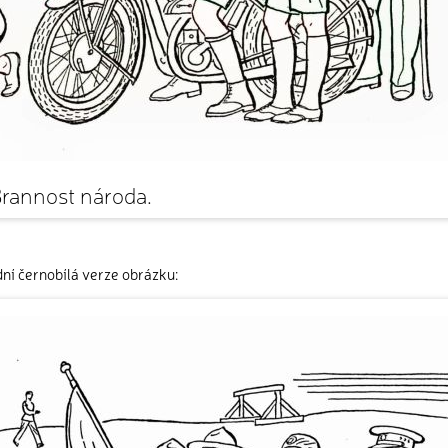
rannost národa.
ní černobílá verze obrázku: