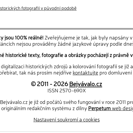
historických fotografií v původní podobě
ky jsou 100% reálné!
Zveřejňujeme je tak, jak byly napsány 
článcích nejsou prováděny žádné jazykové úpravy podle dne
 historické texty, fotografie a obrázky pocházejí z právně v
igitalizaci historických zdrojů a kolorování fotografií se již
řebírat, tak nás prosím nejdříve
kontaktujte
pro domluvení
© 2011 - 2026
Bejvávalo.cz
ISSN 2570-690X
Bejvávalo.cz je již od počátů svého fungování v roce 2011 p
 originálním redakčním systému z dílny
Perpetum
web desi
Nastavení soukromí a cookies