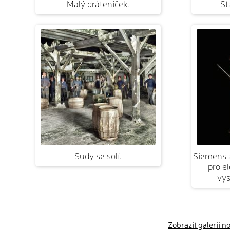
Malý dráteníček.
St
Sudy se solí.
Siemens 
pro el
vy
Zobrazit galerii n