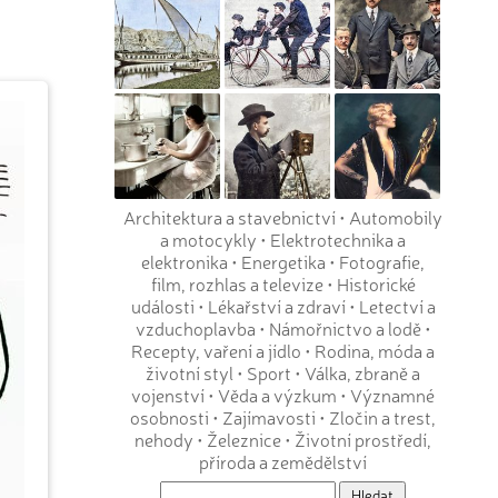
Architektura a stavebnictví
•
Automobily
a motocykly
•
Elektrotechnika a
elektronika
•
Energetika
•
Fotografie,
film, rozhlas a televize
•
Historické
události
•
Lékařství a zdraví
•
Letectví a
vzduchoplavba
•
Námořnictvo a lodě
•
Recepty, vaření a jídlo
•
Rodina, móda a
životní styl
•
Sport
•
Válka, zbraně a
vojenství
•
Věda a výzkum
•
Významné
osobnosti
•
Zajímavosti
•
Zločin a trest,
nehody
•
Železnice
•
Životní prostředí,
příroda a zemědělství