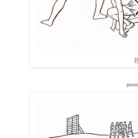
B
původ