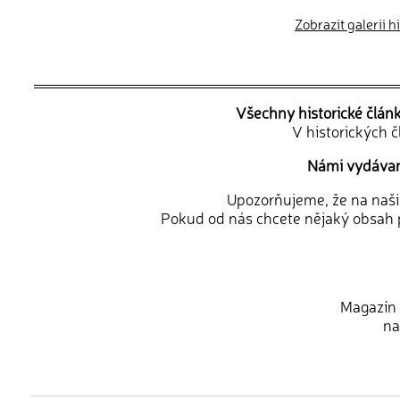
Zobrazit galerii 
Všechny historické člán
V historických 
Námi vydávané
Upozorňujeme, že na naši d
Pokud od nás chcete nějaký obsah p
Magazín 
na