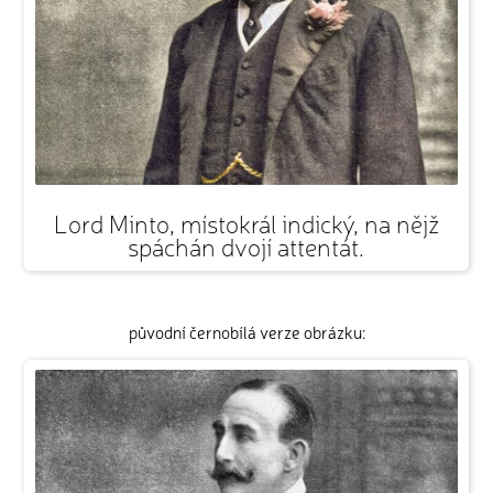
Lord Minto, místokrál indický, na nějž
spáchán dvojí attentát.
původní černobílá verze obrázku: