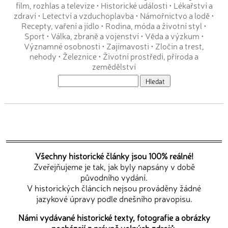
film, rozhlas a televize
•
Historické události
•
Lékařství a
zdraví
•
Letectví a vzduchoplavba
•
Námořnictvo a lodě
•
Recepty, vaření a jídlo
•
Rodina, móda a životní styl
•
Sport
•
Válka, zbraně a vojenství
•
Věda a výzkum
•
Významné osobnosti
•
Zajímavosti
•
Zločin a trest,
nehody
•
Železnice
•
Životní prostředí, příroda a
zemědělství
Všechny historické články jsou 100% reálné!
Zveřejňujeme je tak, jak byly napsány v době
původního vydání.
V historických článcích nejsou prováděny žádné
jazykové úpravy podle dnešního pravopisu.
Námi vydávané historické texty, fotografie a obrázky