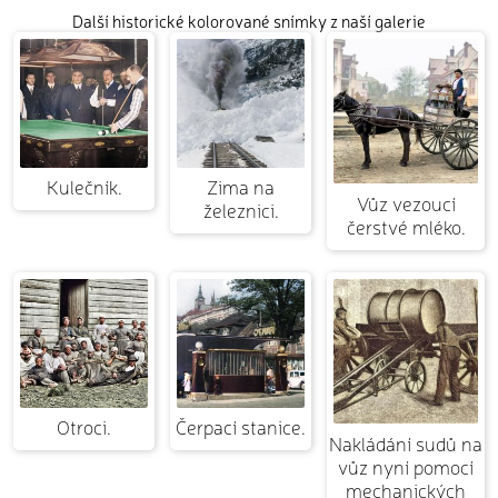
Další historické kolorované snímky z naší galerie
Kulečník.
Zima na
Vůz vezoucí
železnici.
čerstvé mléko.
Otroci.
Čerpací stanice.
Nakládání sudů na
vůz nyní pomocí
mechanických