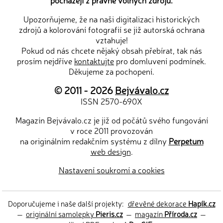
pocházejí z právně volných zdrojů.
Upozorňujeme, že na naši digitalizaci historických
zdrojů a kolorování fotografií se již autorská ochrana
vztahuje!
Pokud od nás chcete nějaký obsah přebírat, tak nás
prosím nejdříve
kontaktujte
pro domluvení podmínek.
Děkujeme za pochopení.
© 2011 - 2026
Bejvávalo.cz
ISSN 2570-690X
Magazín Bejvávalo.cz je již od počátů svého fungování
v roce 2011 provozován
na originálním redakčním systému z dílny
Perpetum
web design
.
Nastavení soukromí a cookies
Doporučujeme i naše další projekty:
dřevěné dekorace
Hapík.cz
—
originální samolepky
Pieris.cz
—
magazín
Příroda.cz
—