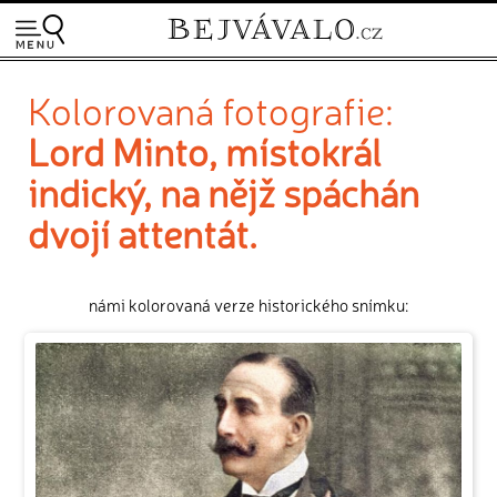
Kolorovaná fotografie:
Lord Minto, místokrál
indický, na nějž spáchán
dvojí attentát.
námi kolorovaná verze historického snímku: