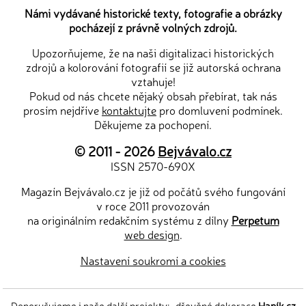
Námi vydávané historické texty, fotografie a obrázky
pocházejí z právně volných zdrojů.
Upozorňujeme, že na naši digitalizaci historických
zdrojů a kolorování fotografií se již autorská ochrana
vztahuje!
Pokud od nás chcete nějaký obsah přebírat, tak nás
prosím nejdříve
kontaktujte
pro domluvení podmínek.
Děkujeme za pochopení.
© 2011 - 2026
Bejvávalo.cz
ISSN 2570-690X
Magazín Bejvávalo.cz je již od počátů svého fungování
v roce 2011 provozován
na originálním redakčním systému z dílny
Perpetum
web design
.
Nastavení soukromí a cookies
Doporučujeme i naše další projekty:
dřevěné dekorace
Hapík.cz