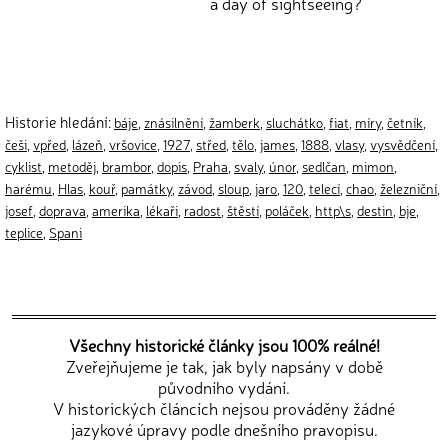
a day of sightseeing?
Historie hledání:
báje
,
znásilnění
,
žamberk
,
sluchátko
,
fiat
,
míry
,
četník
,
češi
,
vpřed
,
lázeň
,
vršovice
,
1927
,
střed
,
tělo
,
james
,
1888
,
vlasy
,
vysvědčení
,
cyklist
,
metoděj
,
brambor
,
dopis
,
Praha
,
svaly
,
únor
,
sedlčan
,
mimon
,
harému
,
Hlas
,
kouř
,
památky
,
závod
,
sloup
,
jaro
,
120
,
telecí
,
chao
,
železniční
,
josef
,
doprava
,
amerika
,
lékaři
,
radost
,
štěstí
,
poláček
,
http\s
,
destin
,
bje
,
teplice
,
Spani
Všechny historické články jsou 100% reálné!
Zveřejňujeme je tak, jak byly napsány v době
původního vydání.
V historických článcích nejsou prováděny žádné
jazykové úpravy podle dnešního pravopisu.