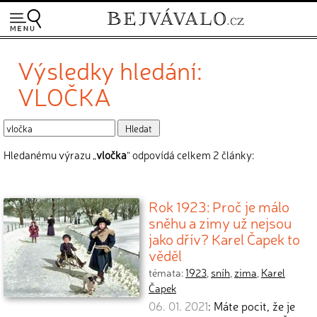
Výsledky hledání:
VLOČKA
Hledanému výrazu „
vločka
“ odpovídá celkem 2 články:
Rok 1923: Proč je málo
sněhu a zimy už nejsou
jako dřív? Karel Čapek to
věděl
témata:
1923
,
sníh
,
zima
,
Karel
Čapek
06. 01. 2021
: Máte pocit, že je