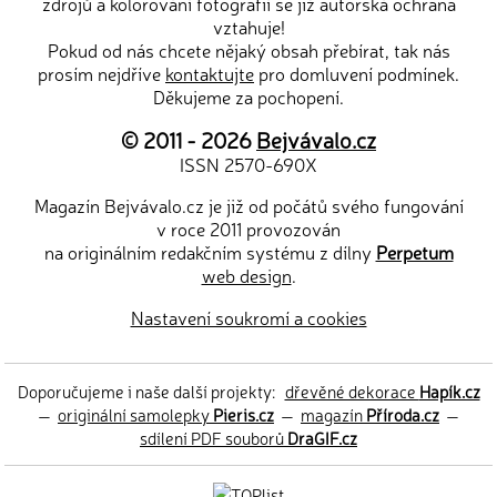
zdrojů a kolorování fotografií se již autorská ochrana
vztahuje!
Pokud od nás chcete nějaký obsah přebírat, tak nás
prosím nejdříve
kontaktujte
pro domluvení podmínek.
Děkujeme za pochopení.
© 2011 - 2026
Bejvávalo.cz
ISSN 2570-690X
Magazín Bejvávalo.cz je již od počátů svého fungování
v roce 2011 provozován
na originálním redakčním systému z dílny
Perpetum
web design
.
Nastavení soukromí a cookies
Doporučujeme i naše další projekty:
dřevěné dekorace
Hapík.cz
—
originální samolepky
Pieris.cz
—
magazín
Příroda.cz
—
sdílení PDF souborů
DraGIF.cz