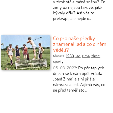
v zimě stále méně sněhu? Že
zimy už nejsou takové, jaké
bývaly dřív? Asi vás to
překvapí, ale nejde o…
Co pro naše předky
znamenal led a co o něm
věděli?
témata:
1930
,
led
,
zima
,
zimní
sporty
05. 03. 2023
: Po pár teplých
dnech se k nám opět vrátila
„paní Zima“ a s ní přišla i
námraza a led. Zajímá vás, co
se před téměř sto…