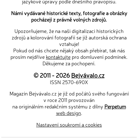
jazykové úpravy podle dnešního pravopisu.
Námi vydávané historické texty, fotografie a obrázky
pocházejí z právně volných zdrojů.
Upozorňujeme, že na naši digitalizaci historických
zdrojů a kolorování fotografií se již autorská ochrana
vztahuje!
Pokud od nás chcete nějaký obsah přebírat, tak nás
prosím nejdříve
kontaktujte
pro domluvení podmínek.
Děkujeme za pochopení.
© 2011 - 2026
Bejvávalo.cz
ISSN 2570-690X
Magazín Bejvávalo.cz je již od počátů svého fungování
v roce 2011 provozován
na originálním redakčním systému z dílny
Perpetum
web design
.
Nastavení soukromí a cookies