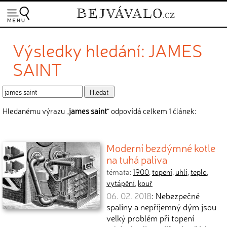
Výsledky hledání: JAMES
SAINT
Hledanému výrazu „
james saint
“ odpovídá celkem 1 článek:
Moderní bezdýmné kotle
na tuhá paliva
témata:
1900
,
topení
,
uhlí
,
teplo
,
vytápění
,
kouř
06. 02. 2018
: Nebezpečné
spaliny a nepříjemný dým jsou
velký problém při topení