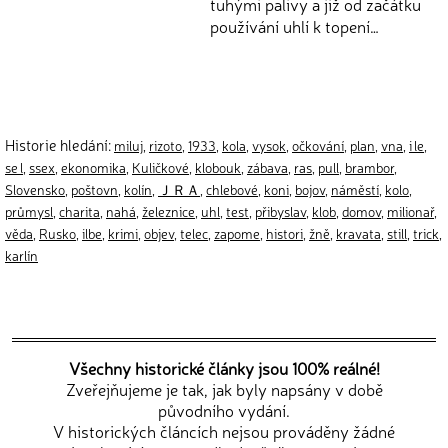
tuhými palivy a již od začátku
používání uhlí k topení…
Historie hledání:
miluj
,
rizoto
,
1933
,
kola
,
vysok
,
očkování
,
plan
,
vna
,
i le
,
se l
,
ssex
,
ekonomika
,
Kuličkové
,
klobouk
,
zábava
,
ras
,
pull
,
brambor
,
Slovensko
,
poštovn
,
kolín
,
ＪＲＡ
,
chlebové
,
koni
,
bojov
,
náměstí
,
kolo
,
průmysl
,
charita
,
nahá
,
železnice
,
uhl
,
test
,
přibyslav
,
klob
,
domov
,
milionař
,
věda
,
Rusko
,
ilbe
,
krimi
,
objev
,
telec
,
zapome
,
histori
,
žně
,
kravata
,
still
,
trick
,
karlín
Všechny historické články jsou 100% reálné!
Zveřejňujeme je tak, jak byly napsány v době
původního vydání.
V historických článcích nejsou prováděny žádné