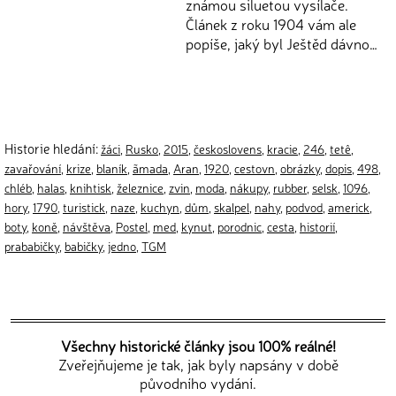
známou siluetou vysílače.
Článek z roku 1904 vám ale
popíše, jaký byl Ještěd dávno…
Historie hledání:
žáci
,
Rusko
,
2015
,
českoslovens
,
kracie
,
246
,
tetê
,
zavařování
,
krize
,
blaník
,
ãmada
,
Aran
,
1920
,
cestovn
,
obrázky
,
dopis
,
498
,
chléb
,
halas
,
knihtisk
,
železnice
,
zvin
,
moda
,
nákupy
,
rubber
,
selsk
,
1096
,
hory
,
1790
,
turistick
,
naze
,
kuchyn
,
dům
,
skalpel
,
nahy
,
podvod
,
americk
,
boty
,
koně
,
návštěva
,
Postel
,
med
,
kynut
,
porodnic
,
cesta
,
historií
,
prababičky
,
babičky
,
jedno
,
TGM
Všechny historické články jsou 100% reálné!
Zveřejňujeme je tak, jak byly napsány v době
původního vydání.