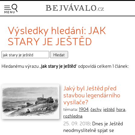
Výsledky hledání: JAK
STARY JE JEŠTĚD
Hledanému výrazu „
jak stary je ještěd
“ odpovídá celkem 1 článek:
Jaký byl Ještěd před
stavbou legendárního
vysílače?
témata:
1904
,
čechy
,
ještěd
,
hora
,
rozhledna
25. 09. 2018
: Dnes je Ještěd
neodmyslitelně spjat se