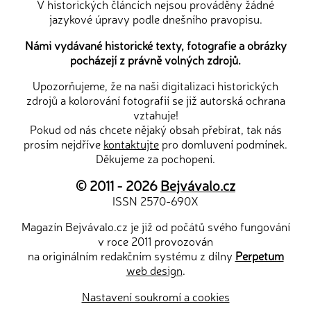
V historických článcích nejsou prováděny žádné
jazykové úpravy podle dnešního pravopisu.
Námi vydávané historické texty, fotografie a obrázky
pocházejí z právně volných zdrojů.
Upozorňujeme, že na naši digitalizaci historických
zdrojů a kolorování fotografií se již autorská ochrana
vztahuje!
Pokud od nás chcete nějaký obsah přebírat, tak nás
prosím nejdříve
kontaktujte
pro domluvení podmínek.
Děkujeme za pochopení.
© 2011 - 2026
Bejvávalo.cz
ISSN 2570-690X
Magazín Bejvávalo.cz je již od počátů svého fungování
v roce 2011 provozován
na originálním redakčním systému z dílny
Perpetum
web design
.
Nastavení soukromí a cookies