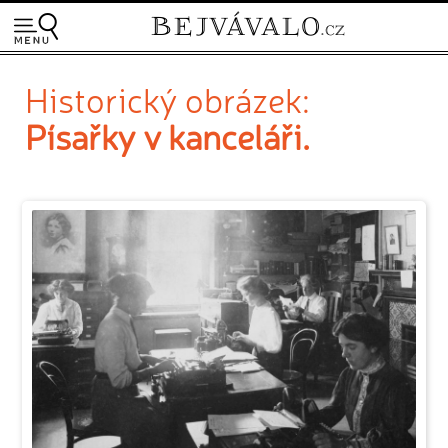
Historický obrázek:
Písařky v kanceláři.