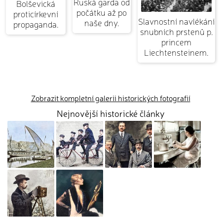
Ruská garda od
Bolševická
počátku až po
proticírkevní
Slavnostní navlékání
naše dny.
propaganda.
snubních prstenů p.
princem
Liechtensteinem.
Zobrazit kompletní galerii historických fotografií
Nejnovější historické články