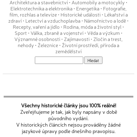
Architektura a stavebnictví
•
Automobily a motocykly
•
Elektrotechnika a elektronika
•
Energetika
•
Fotografie,
film, rozhlas a televize
•
Historické události
•
Lékařství a
zdraví
•
Letectví a vzduchoplavba
•
Námořnictvo a lodě
•
Recepty, vaření a jídlo
•
Rodina, móda a životní styl
•
Sport
•
Válka, zbraně a vojenství
•
Věda a výzkum
•
Významné osobnosti
•
Zajímavosti
•
Zločin a trest,
nehody
•
Železnice
•
Životní prostředí, příroda a
zemědělství
Všechny historické články jsou 100% reálné!
Zveřejňujeme je tak, jak byly napsány v době
původního vydání.
V historických článcích nejsou prováděny žádné
jazykové úpravy podle dnešního pravopisu.