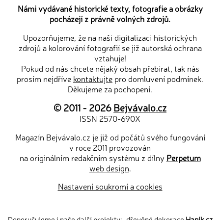
Námi vydávané historické texty, fotografie a obrázky
pocházejí z právně volných zdrojů.
Upozorňujeme, že na naši digitalizaci historických
zdrojů a kolorování fotografií se již autorská ochrana
vztahuje!
Pokud od nás chcete nějaký obsah přebírat, tak nás
prosím nejdříve
kontaktujte
pro domluvení podmínek.
Děkujeme za pochopení.
© 2011 - 2026
Bejvávalo.cz
ISSN 2570-690X
Magazín Bejvávalo.cz je již od počátů svého fungování
v roce 2011 provozován
na originálním redakčním systému z dílny
Perpetum
web design
.
Nastavení soukromí a cookies
Doporučujeme i naše další projekty:
dřevěné dekorace
Hapík.cz