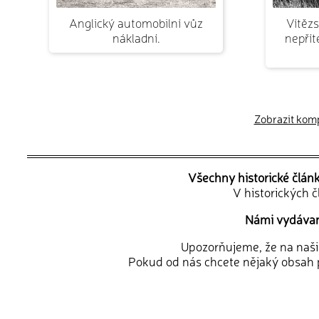
Anglický automobilní vůz
Vítězs
nákladní.
nepřít
Zobrazit kompl
Všechny historické člán
V historických 
Námi vydávané
Upozorňujeme, že na naši d
Pokud od nás chcete nějaký obsah p