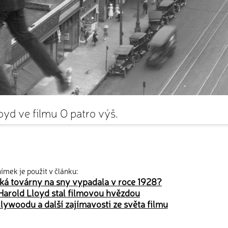
oyd ve filmu O patro výš.
ímek je použit v článku:
ká továrny na sny vypadala v roce 1928?
 Harold Lloyd stal filmovou hvězdou
lywoodu a další zajímavosti ze světa filmu