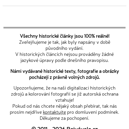
Všechny historické články jsou 100% reálné!
Zveřejňujeme je tak, jak byly napsány v době
původního vydání.
V historických článcích nejsou prováděny žádné
jazykové úpravy podle dnešního pravopisu.
Námi vydávané historické texty, fotografie a obrázky
pocházejí z právně volných zdrojů.
Upozorňujeme, že na naši digitalizaci historických
zdrojů a kolorování fotografií se již autorská ochrana
vztahuje!
Pokud od nás chcete nějaký obsah přebírat, tak nás
prosím nejdříve
kontaktujte
pro domluvení podmínek.
Děkujeme za pochopení.
© 2011 - 2026
Bejvávalo.cz