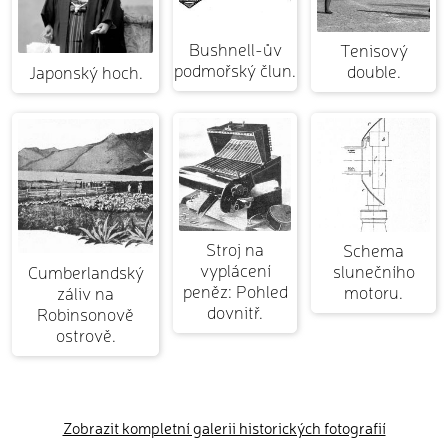
Bushnell-ův
Tenisový
podmořský člun.
double.
Japonský hoch.
Stroj na
Schema
vyplácení
slunečního
Cumberlandský
peněz: Pohled
motoru.
záliv na
dovnitř.
Robinsonově
ostrově.
Zobrazit kompletní galerii historických fotografií