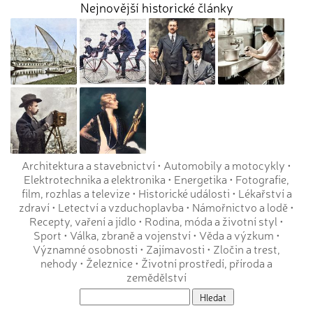
Nejnovější historické články
Architektura a stavebnictví
•
Automobily a motocykly
•
Elektrotechnika a elektronika
•
Energetika
•
Fotografie,
film, rozhlas a televize
•
Historické události
•
Lékařství a
zdraví
•
Letectví a vzduchoplavba
•
Námořnictvo a lodě
•
Recepty, vaření a jídlo
•
Rodina, móda a životní styl
•
Sport
•
Válka, zbraně a vojenství
•
Věda a výzkum
•
Významné osobnosti
•
Zajímavosti
•
Zločin a trest,
nehody
•
Železnice
•
Životní prostředí, příroda a
zemědělství