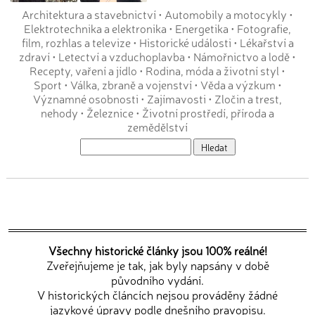
Architektura a stavebnictví
•
Automobily a motocykly
•
Elektrotechnika a elektronika
•
Energetika
•
Fotografie,
film, rozhlas a televize
•
Historické události
•
Lékařství a
zdraví
•
Letectví a vzduchoplavba
•
Námořnictvo a lodě
•
Recepty, vaření a jídlo
•
Rodina, móda a životní styl
•
Sport
•
Válka, zbraně a vojenství
•
Věda a výzkum
•
Významné osobnosti
•
Zajímavosti
•
Zločin a trest,
nehody
•
Železnice
•
Životní prostředí, příroda a
zemědělství
Všechny historické články jsou 100% reálné!
Zveřejňujeme je tak, jak byly napsány v době
původního vydání.
V historických článcích nejsou prováděny žádné
jazykové úpravy podle dnešního pravopisu.