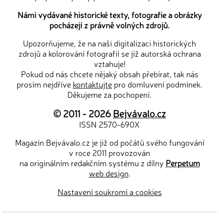
Námi vydávané historické texty, fotografie a obrázky
pocházejí z právně volných zdrojů.
Upozorňujeme, že na naši digitalizaci historických
zdrojů a kolorování fotografií se již autorská ochrana
vztahuje!
Pokud od nás chcete nějaký obsah přebírat, tak nás
prosím nejdříve
kontaktujte
pro domluvení podmínek.
Děkujeme za pochopení.
© 2011 - 2026
Bejvávalo.cz
ISSN 2570-690X
Magazín Bejvávalo.cz je již od počátů svého fungování
v roce 2011 provozován
na originálním redakčním systému z dílny
Perpetum
web design
.
Nastavení soukromí a cookies