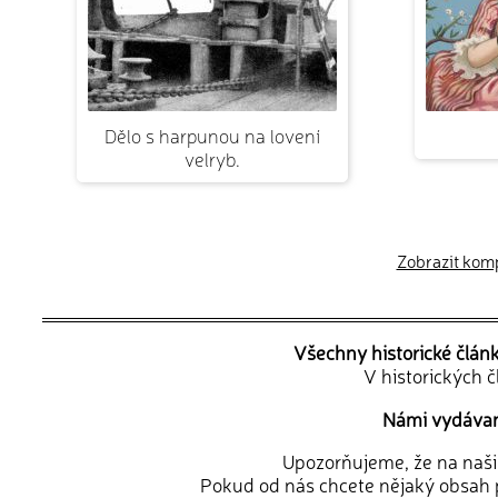
Dělo s harpunou na lovení
velryb.
Zobrazit kompl
Všechny historické člán
V historických 
Námi vydávané
Upozorňujeme, že na naši d
Pokud od nás chcete nějaký obsah p