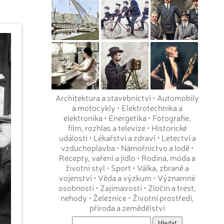
Architektura a stavebnictví
•
Automobily
a motocykly
•
Elektrotechnika a
elektronika
•
Energetika
•
Fotografie,
film, rozhlas a televize
•
Historické
události
•
Lékařství a zdraví
•
Letectví a
vzduchoplavba
•
Námořnictvo a lodě
•
Recepty, vaření a jídlo
•
Rodina, móda a
životní styl
•
Sport
•
Válka, zbraně a
vojenství
•
Věda a výzkum
•
Významné
osobnosti
•
Zajímavosti
•
Zločin a trest,
nehody
•
Železnice
•
Životní prostředí,
příroda a zemědělství