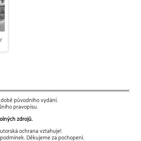
y
v době původního vydání.
šního pravopisu.
olných zdrojů.
 autorská ochrana vztahuje!
 podmínek. Děkujeme za pochopení.