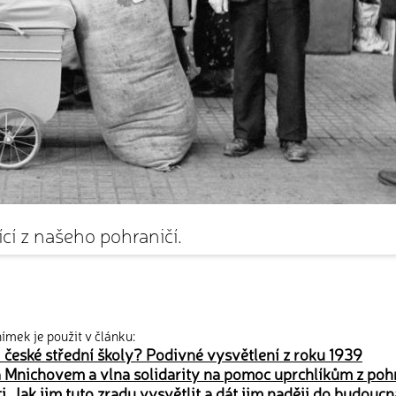
cí z našeho pohraničí.
ímek je použit v článku:
 české střední školy? Podivné vysvětlení z roku 1939
 Mnichovem a vlna solidarity na pomoc uprchlíkům z pohr
 Jak jim tuto zradu vysvětlit a dát jim naději do budoucn