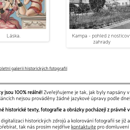
Láska.
Kampa - pohled z nosticov
zahrady
etní galerii historických fotografií
ky jsou 100% reálné!
Zveřejňujeme je tak, jak byly napsány 
článcích nejsou prováděny žádné jazykové úpravy podle dne
 historické texty, fotografie a obrázky pocházejí z právně v
igitalizaci historických zdrojů a kolorování fotografií se již
řebírat, tak nás prosím nejdříve
kontaktujte
pro domluvení