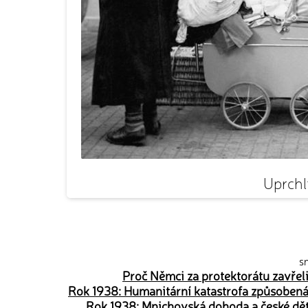
Uprchlí
sn
Proč Němci za protektorátu zavřeli
Rok 1938: Humanitární katastrofa způsobená
Rok 1938: Mnichovská dohoda a české děti.