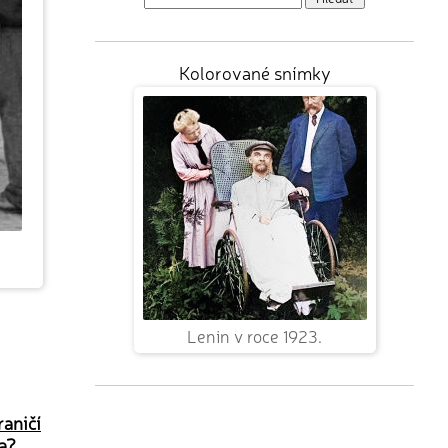
Kolorované snímky
Lenin v roce 1923.
aničí
a?