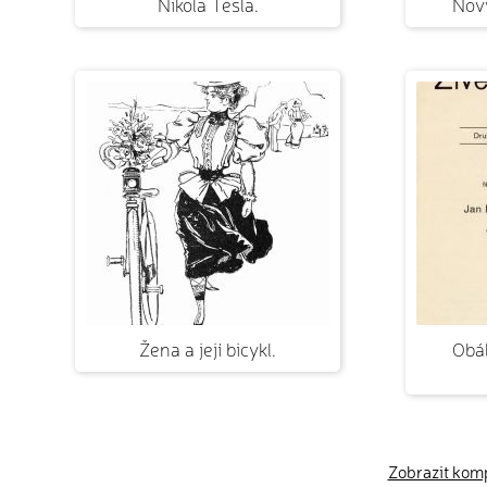
Nikola Tesla.
Nový
Žena a její bicykl.
Obál
Zobrazit kompl