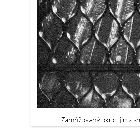
Zamřížované okno, jímž sm