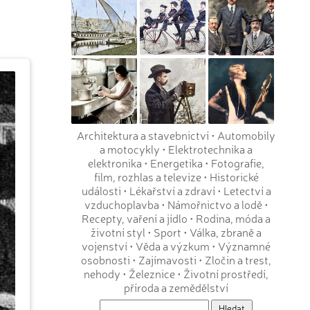
Architektura a stavebnictví
•
Automobily
a motocykly
•
Elektrotechnika a
elektronika
•
Energetika
•
Fotografie,
film, rozhlas a televize
•
Historické
události
•
Lékařství a zdraví
•
Letectví a
vzduchoplavba
•
Námořnictvo a lodě
•
Recepty, vaření a jídlo
•
Rodina, móda a
životní styl
•
Sport
•
Válka, zbraně a
vojenství
•
Věda a výzkum
•
Významné
osobnosti
•
Zajímavosti
•
Zločin a trest,
nehody
•
Železnice
•
Životní prostředí,
příroda a zemědělství