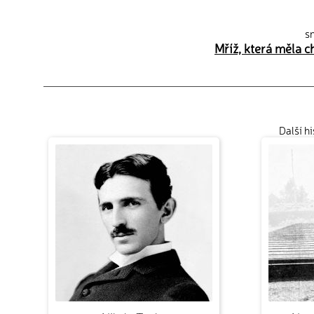
sn
Mříž, která měla c
Další h