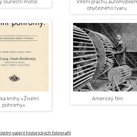
 sluneční motor.
Víření prachu automobile
obyčejného tvaru.
ka knihy »Živelní
Americký film
pohromy«.
etní galerii historických fotografií