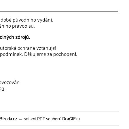
v době původního vydání.
šního pravopisu.
olných zdrojů.
 autorská ochrana vztahuje!
 podmínek. Děkujeme za pochopení.
rovozován
gn
.
říroda.cz
—
sdílení PDF souborů
DraGIF.cz