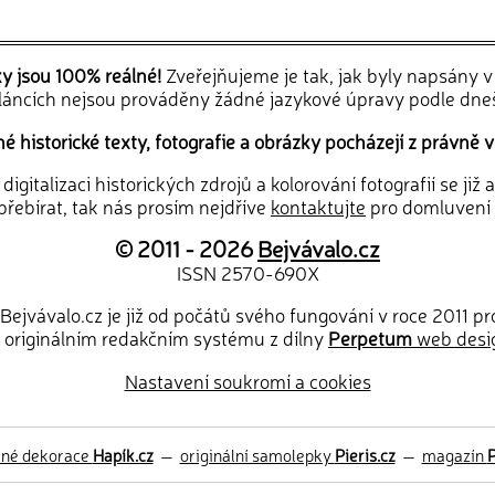
ky jsou 100% reálné!
Zveřejňujeme je tak, jak byly napsány 
článcích nejsou prováděny žádné jazykové úpravy podle dne
 historické texty, fotografie a obrázky pocházejí z právně v
igitalizaci historických zdrojů a kolorování fotografií se již
řebírat, tak nás prosím nejdříve
kontaktujte
pro domluvení
© 2011 - 2026
Bejvávalo.cz
ISSN 2570-690X
Bejvávalo.cz je již od počátů svého fungování v roce 2011 p
 originálním redakčním systému z dílny
Perpetum
web desi
Nastavení soukromí a cookies
ěné dekorace
Hapík.cz
—
originální samolepky
Pieris.cz
—
magazín
P