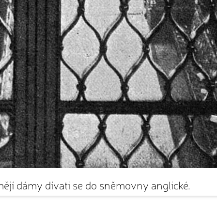
ějí dámy dívati se do sněmovny anglické.