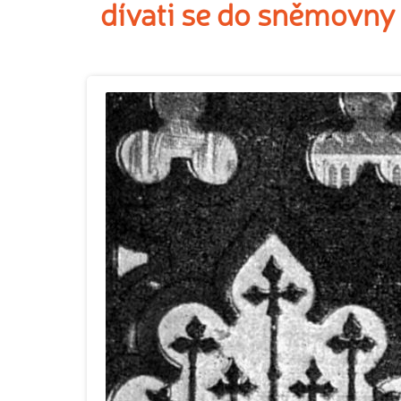
dívati se do sněmovny 