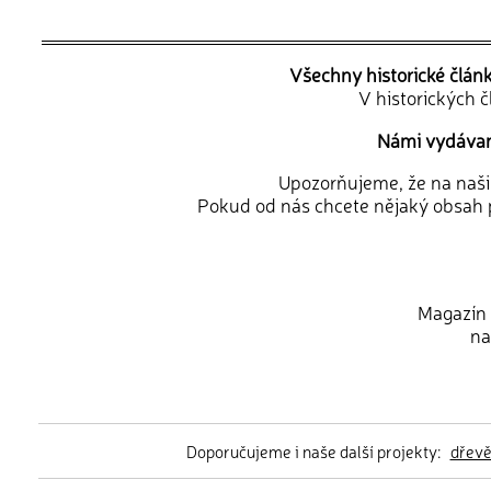
Všechny historické člán
V historických 
Námi vydávané
Upozorňujeme, že na naši d
Pokud od nás chcete nějaký obsah p
Magazín 
na
Doporučujeme i naše další projekty:
dřev