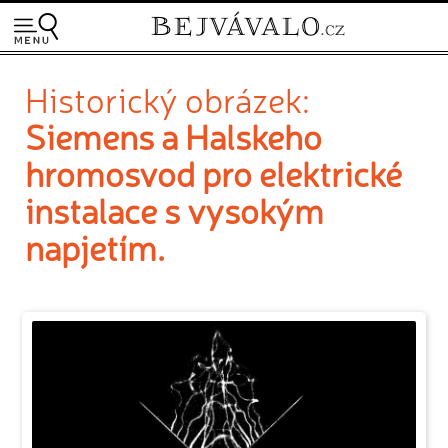
Historický obrázek:
Siemens a Halskeho
hromosvod pro elektrické
instalace s vysokým
napjetím.