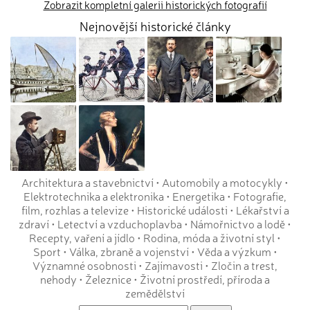
Zobrazit kompletní galerii historických fotografií
Nejnovější historické články
Architektura a stavebnictví
•
Automobily a motocykly
•
Elektrotechnika a elektronika
•
Energetika
•
Fotografie,
film, rozhlas a televize
•
Historické události
•
Lékařství a
zdraví
•
Letectví a vzduchoplavba
•
Námořnictvo a lodě
•
Recepty, vaření a jídlo
•
Rodina, móda a životní styl
•
Sport
•
Válka, zbraně a vojenství
•
Věda a výzkum
•
Významné osobnosti
•
Zajímavosti
•
Zločin a trest,
nehody
•
Železnice
•
Životní prostředí, příroda a
zemědělství