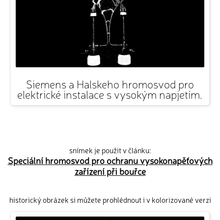
Siemens a Halskeho hromosvod pro
elektrické instalace s vysokým napjetím.
snímek je použit v článku:
Speciální hromosvod pro ochranu vysokonapěťových
zařízení při bouřce
historický obrázek si můžete prohlédnout i v kolorizované verzi