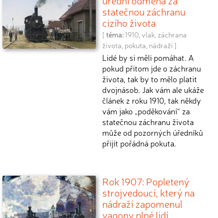
statečnou záchranu
cizího života
[
téma:
1910
,
vlak
,
záchrana
života
,
pokuta
,
nádraží
]
Lidé by si měli pomáhat. A
pokud přitom jde o záchranu
života, tak by to mělo platit
dvojnásob. Jak vám ale ukáže
článek z roku 1910, tak někdy
vám jako „poděkování“ za
statečnou záchranu života
může od pozorných úředníků
přijít pořádná pokuta.
Rok 1907: Popletený
strojvedoucí, který na
nádraží zapomenul
vagony plné lidí