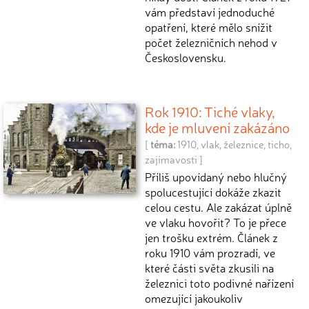
vám představí jednoduché
opatření, které mělo snížit
počet železničních nehod v
Československu.
Rok 1910: Tiché vlaky,
kde je mluvení zakázáno
[
téma:
1910
,
vlak
,
železnice
,
ticho
,
zajímavosti
]
Příliš upovídaný nebo hlučný
spolucestující dokáže zkazit
celou cestu. Ale zakázat úplně
ve vlaku hovořit? To je přece
jen trošku extrém. Článek z
roku 1910 vám prozradí, ve
které části světa zkusili na
železnici toto podivné nařízení
omezující jakoukoliv