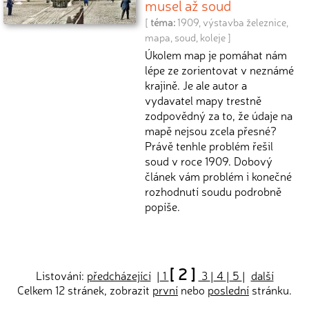
musel až soud
[
téma:
1909
,
výstavba železnice
,
mapa
,
soud
,
koleje
]
Úkolem map je pomáhat nám
lépe ze zorientovat v neznámé
krajině. Je ale autor a
vydavatel mapy trestně
zodpovědný za to, že údaje na
mapě nejsou zcela přesné?
Právě tenhle problém řešil
soud v roce 1909. Dobový
článek vám problém i konečné
rozhodnutí soudu podrobně
popíše.
[ 2 ]
Listování:
předcházející
|
1
3
|
4
|
5
|
další
Celkem 12 stránek, zobrazit
první
nebo
poslední
stránku.