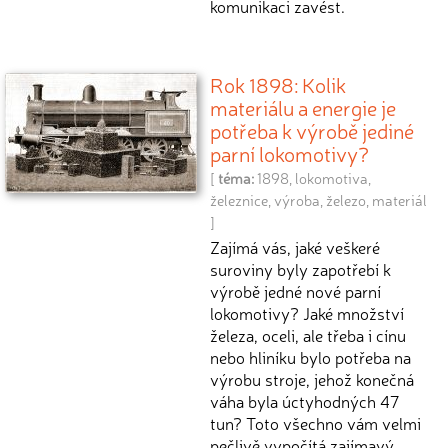
komunikaci zavést.
Rok 1898: Kolik
materiálu a energie je
potřeba k výrobě jediné
parní lokomotivy?
[
téma:
1898
,
lokomotiva
,
železnice
,
výroba
,
železo
,
materiál
]
Zajímá vás, jaké veškeré
suroviny byly zapotřebí k
výrobě jedné nové parní
lokomotivy? Jaké množství
železa, oceli, ale třeba i cínu
nebo hliníku bylo potřeba na
výrobu stroje, jehož konečná
váha byla úctyhodných 47
tun? Toto všechno vám velmi
pečlivě vypočítá zajímavý