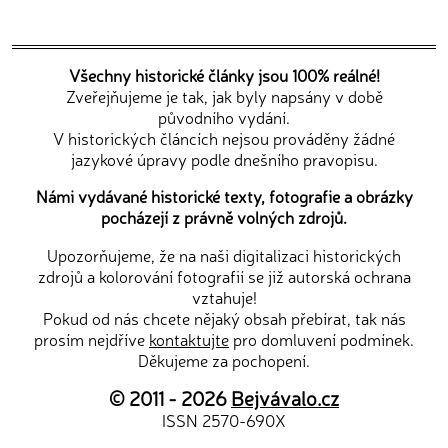
Všechny historické články jsou 100% reálné!
Zveřejňujeme je tak, jak byly napsány v době
původního vydání.
V historických článcích nejsou prováděny žádné
jazykové úpravy podle dnešního pravopisu.
Námi vydávané historické texty, fotografie a obrázky
pocházejí z právně volných zdrojů.
Upozorňujeme, že na naši digitalizaci historických
zdrojů a kolorování fotografií se již autorská ochrana
vztahuje!
Pokud od nás chcete nějaký obsah přebírat, tak nás
prosím nejdříve
kontaktujte
pro domluvení podmínek.
Děkujeme za pochopení.
© 2011 - 2026
Bejvávalo.cz
ISSN 2570-690X