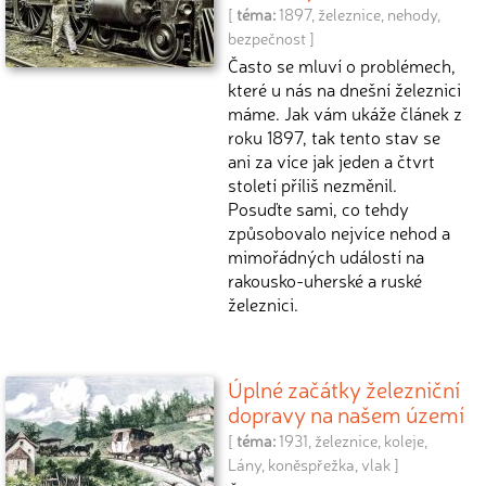
[
téma:
1897
,
železnice
,
nehody
,
bezpečnost
]
Často se mluví o problémech,
které u nás na dnešní železnici
máme. Jak vám ukáže článek z
roku 1897, tak tento stav se
ani za více jak jeden a čtvrt
století příliš nezměnil.
Posuďte sami, co tehdy
způsobovalo nejvíce nehod a
mimořádných událostí na
rakousko-uherské a ruské
železnici.
Úplné začátky železniční
dopravy na našem území
[
téma:
1931
,
železnice
,
koleje
,
Lány
,
koněspřežka
,
vlak
]