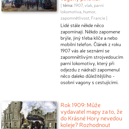
[
téma:
1907
,
vlak
,
parní
lokomotiva
,
humor
,
zapomnětlivost
,
Francie
]
Lidé stále někde něco
zapomínají. Někdo zapomene
brýle, jiný třeba klíče a nebo
mobilní telefon. Článek z roku
1907 vás ale seznámí se
zapomnětlivým strojvedoucím
parní lokomotivy, který při
odjezdu z nádraží zapomenul
něco daleko důležitějšího -
osobní vagony s cestujícími.
Rok 1909: Může
vydavatel mapy za to, že
do Krásné Hory nevedou
koleje? Rozhodnout