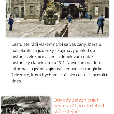
Cestujete rádi vlakem? Libí se vás ceny, které u
nás platíte za jízdenky? Zajímavý pohled do
historie železnice a cen jízdenek vám nabízí
historický článek z roku 1911. Navíc tam najdete i
informaci o jedné zajímavé cenové akci anglické
železnice, která bychom jistě jako cestující ocenili i
dnes.
Důvody železničních
neštěstí? I po sto letech
stále stejné!