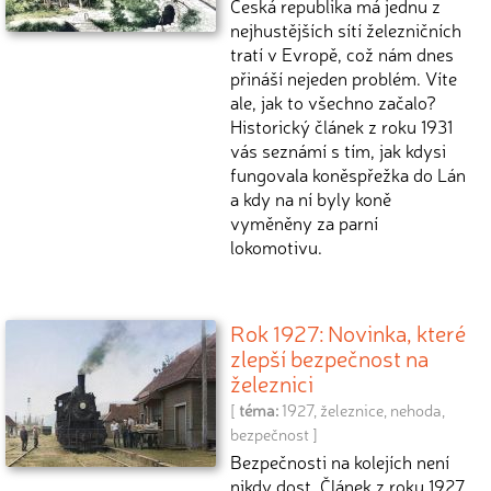
Česká republika má jednu z
nejhustějších sítí železničních
tratí v Evropě, což nám dnes
přináší nejeden problém. Víte
ale, jak to všechno začalo?
Historický článek z roku 1931
vás seznámí s tím, jak kdysi
fungovala koněspřežka do Lán
a kdy na ní byly koně
vyměněny za parní
lokomotivu.
Rok 1927: Novinka, které
zlepší bezpečnost na
železnici
[
téma:
1927
,
železnice
,
nehoda
,
bezpečnost
]
Bezpečnosti na kolejích není
nikdy dost. Článek z roku 1927