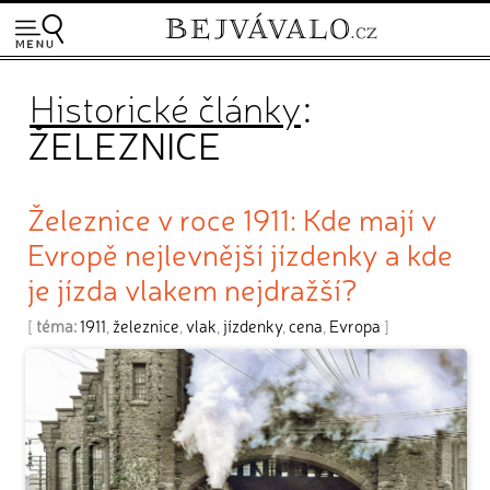
Historické články
:
ŽELEZNICE
Železnice v roce 1911: Kde mají v
Evropě nejlevnější jízdenky a kde
je jízda vlakem nejdražší?
[
téma:
1911
,
železnice
,
vlak
,
jízdenky
,
cena
,
Evropa
]