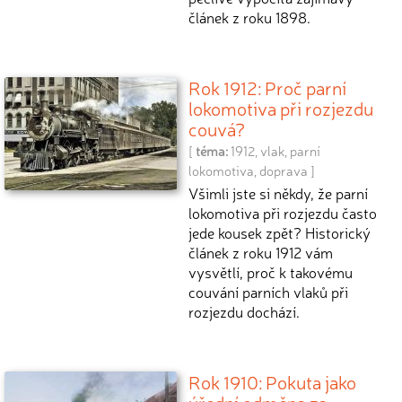
článek z roku 1898.
Rok 1912: Proč parní
lokomotiva při rozjezdu
couvá?
[
téma:
1912
,
vlak
,
parní
lokomotiva
,
doprava
]
Všimli jste si někdy, že parní
lokomotiva při rozjezdu často
jede kousek zpět? Historický
článek z roku 1912 vám
vysvětlí, proč k takovému
couvání parních vlaků při
rozjezdu dochází.
Rok 1910: Pokuta jako
úřední odměna za