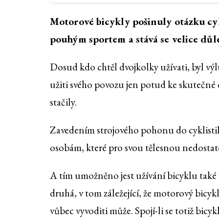
Motorové bicykly pošinuly otázku cykl
pouhým sportem a stává se velice dů
Dosud kdo chtěl dvojkolky užívati, byl výl
užiti svého povozu jen potud ke skutečné 
stačily.
Zavedením strojového pohonu do cyklistik
osobám, které pro svou tělesnou nedostat
A tím umožněno jest užívání bicyklu také p
druhá, v tom záležející, že motorový bicyk
vůbec vyvoditi může. Spojí-li se totiž bicy