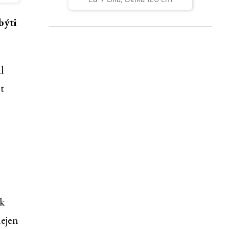
býti
l
t
ěk
nejen