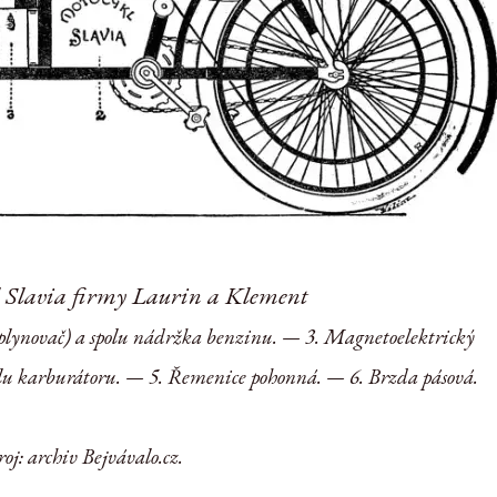
l Slavia firmy Laurin a Klement
plynovač) a spolu nádržka benzinu. — 3. Magnetoelektrický
ilu karburátoru. — 5. Řemenice pohonná. — 6. Brzda pásová.
oj: archiv Bejvávalo.cz.