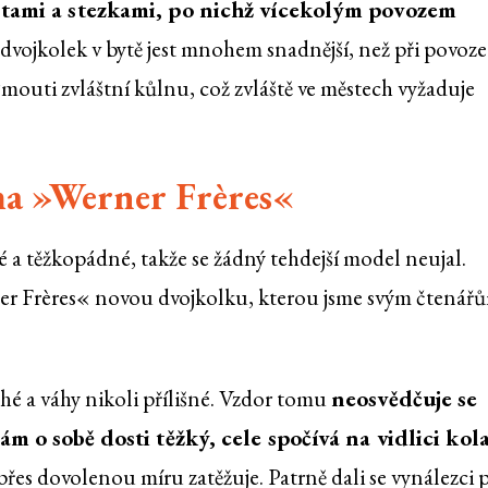
stami a stezkami, po nichž vícekolým povozem
dvojkolek v bytě jest mnohem snadnější, než při povoz
outi zvláštní kůlnu, což zvláště ve městech vyžaduje
ma »Werner Frères«
té a těžkopádné, takže se žádný tehdejší model neujal.
rner Frères« novou dvojkolku, kterou jsme svým čtenářů
hé a váhy nikoli přílišné. Vzdor tomu
neosvědčuje se
ám o sobě dosti těžký, cele spočívá na vidlici kol
řes dovolenou míru zatěžuje. Patrně dali se vynálezci p