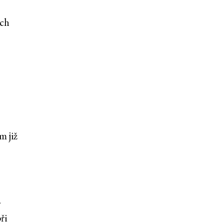
ech
m již
a
ři