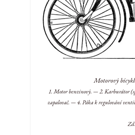
Motorový bicyk
1. Motor benzinový. — 2. Karburátor (s
zapalovač. — 4. Páka k regulování vent
Zdr