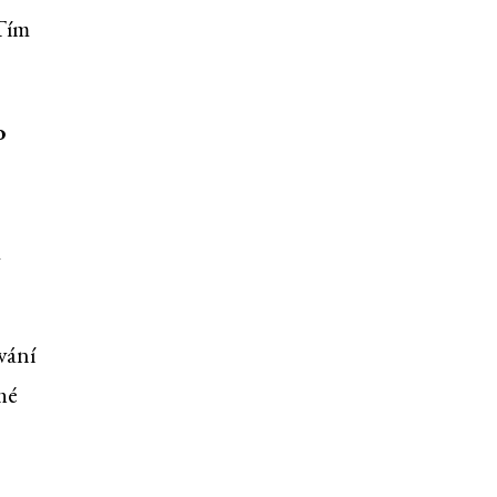
 Tím
o
a
vání
hé