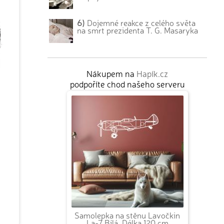
6)
Dojemné reakce z celého světa
na smrt prezidenta T. G. Masaryka
Nákupem na
Hapík.cz
podpoříte chod našeho serveru
Samolepka na stěnu Lavočkin
La-7 Bílá, Délka 120 cm