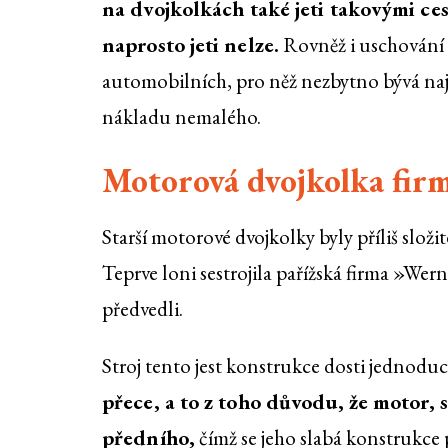
na dvojkolkách také jeti takovými ce
naprosto jeti nelze.
Rovněž i uschování 
automobilních, pro něž nezbytno bývá najm
nákladu nemalého.
Motorová dvojkolka fir
Starší motorové dvojkolky byly příliš složi
Teprve loni sestrojila pařížská firma »We
předvedli.
Stroj tento jest konstrukce dosti jednoduc
přece, a to z toho důvodu, že motor, s
předního,
čímž se jeho slabá konstrukce p