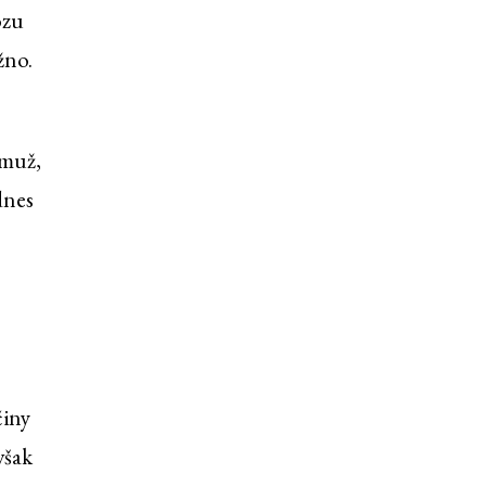
ozu
žno.
emuž,
dnes
činy
však