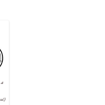
 a
vač)