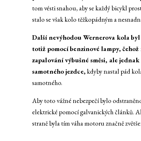
tom vésti snahou, aby se každý bicykl pro
stalo se však kolo těžkopádným a nesnadn
Další nevýhodou Wernerova kola byl 
totiž pomocí benzinové lampy, čehož n
zapalování výbušné směsi, ale jednak 
samotného jezdce,
kdyby nastal pád kol
samotného.
Aby toto vážné nebezpečí bylo odstraněn
elektrické pomocí galvanických článků. Al
straně byla tím váha motoru značně zvětše