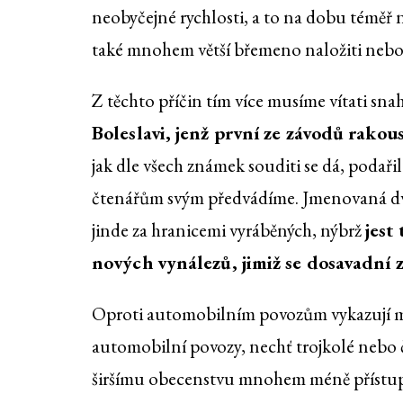
neobyčejné rychlosti, a to na dobu témě
také mnohem větší břemeno naložiti nebo 
Z těchto příčin tím více musíme vítati sn
Boleslavi, jenž první ze závodů rako
jak dle všech známek souditi se dá, podař
čtenářům svým předvádíme. Jmenovaná dv
jinde za hranicemi vyráběných, nýbrž
jest
nových vynálezů, jimiž se dosavadní 
Oproti automobilním povozům vykazují mo
automobilní povozy, nechť trojkolé nebo čty
širšímu obecenstvu mnohem méně přístupn