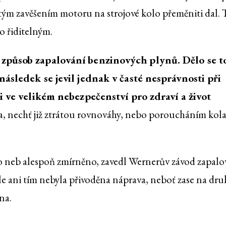
stým zavěšením motoru na strojové kolo přeměniti dal.
o řiditelným.
způsob zapalování benzinových plynů. Dělo se t
ásledek se jevil jednak v časté nesprávnosti při
i ve velikém nebezpečenství pro zdraví a život
a, nechť již ztrátou rovnováhy, nebo poroucháním kol
o neb alespoň zmírněno, zavedl Wernerův závod zapalo
e ani tím nebyla přivoděna náprava, neboť zase na dru
na.