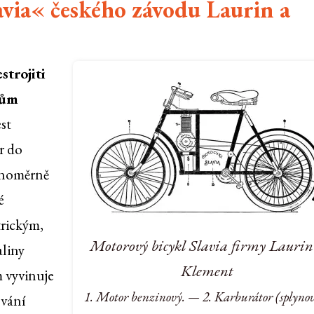
via« českého závodu Laurin a
trojiti
kům
st
r do
ovnoměrně
é
trickým,
Motorový bicykl Slavia firmy Laurin
aliny
Klement
m vyvinuje
1. Motor benzinový. — 2. Karburátor (splyno
ování