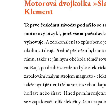
Motorová dvojkolka »Sla
Klement
Teprve českému závodu podařilo se ses
motorový bicykl, jenž všem požadav
vyhovuje.
A zdokonalení to způsobeno je
okolností dvojí. Předně přeložen byl moto
rámu, takže se jím nyní obě kola téměř r
zatěžují, po druhé zavedeno bylo elektrick
zapalování malým strojem magneto - elek
takže nyní již není třeba voziti s sebou kap
hořlavé nebo žíravé. Hned prvním rozjetí
se v zapalovači tolik elektřiny, že na zapal