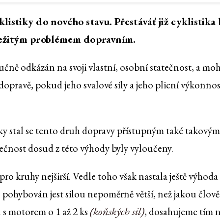
istiky do nového stavu. Přestáváť již cyklistika 
ležitým problémem dopravním.
učně odkázán na svoji vlastní, osobní statečnost, a moh
dopravě, pokud jeho svalové síly a jeho plicní výkonnos
y stal se tento druh dopravy přístupným také takovým
ečnost dosud z této výhody byly vyloučeny.
ro kruhy nejširší. Vedle toho však nastala ještě výhoda
l pohybován jest silou nepoměrně větší, než jakou člov
(koňských sil)
kl s motorem o 1 až 2 ks
, dosahujeme tím 