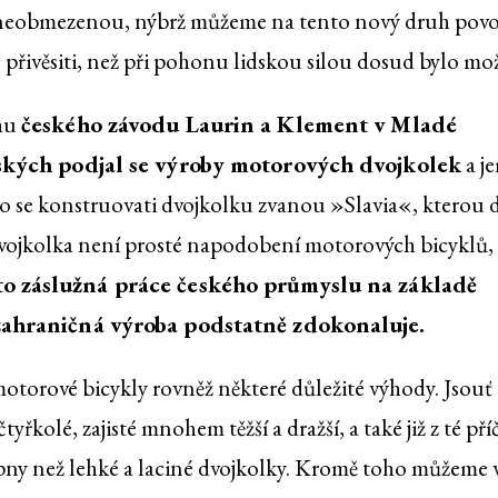
ř neobmezenou, nýbrž můžeme na tento nový druh pov
přivěsiti, než při pohonu lidskou silou dosud bylo mo
ahu
českého závodu Laurin a Klement v Mladé
uských podjal se výroby motorových dvojkolek
a j
ilo se konstruovati dvojkolku zvanou »Slavia«, kterou 
ojkolka není prosté napodobení motorových bicyklů,
 to záslužná práce českého průmyslu na základě
zahraničná výroba podstatně zdokonaluje.
torové bicykly rovněž některé důležité výhody. Jsouť
řkolé, zajisté mnohem těžší a dražší, a také již z té pří
y než lehké a laciné dvojkolky. Kromě toho můžeme 