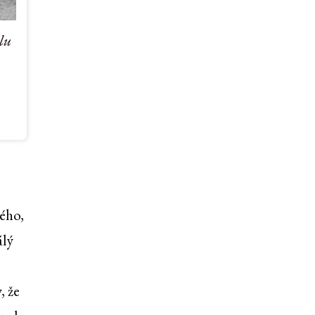
lu
ného,
álý
, že