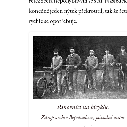
řetěz zcela nepohyblivým se stal. Následek p
konečně jeden nýtek překroutil, tak že řet
rychle se opotřebuje.
Panovníci na bicyklu.
Zdroj: archiv Bejvávalo.cz, původní autor