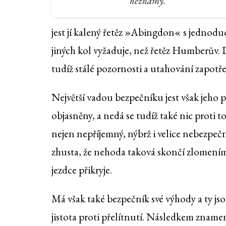
neznámý.
jest jí kalený řetěz »Abingdon« s jednoduc
jiných kol vyžaduje, než řetěz Humberův. 
tudíž stálé pozornosti a utahování zapotře
Největší vadou bezpečníku jest však jeho 
objasněny, a nedá se tudíž také nic proti
nejen nepříjemný, nýbrž i velice nebezpečn
zhusta, že nehoda taková skončí zlomením n
jezdce přikryje.
Má však také bezpečník své výhody a ty jso
jistota proti přelítnutí. Následkem znamen