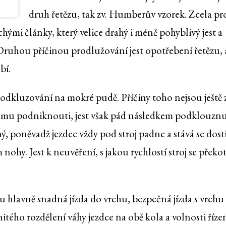
druh řetězu, tak zv. Humberův vzorek. Zcela pr
hými články, který velice drahý i méně pohyblivý jest a
Druhou příčinou prodlužování jest opotřebení řetězu, a
bí.
podkluzování na mokré pudě. Příčiny toho nejsou ještě 
 tomu podniknouti, jest však pád následkem podklouznu
ý, poněvadž jezdec vždy pod stroj padne a stává se dost
ohy. Jest k neuvěření, s jakou rychlostí stroj se překot
u hlavně snadná jízda do vrchu, bezpečná jízda s vrchu
itého rozdělení váhy jezdce na obě kola a volnosti říze