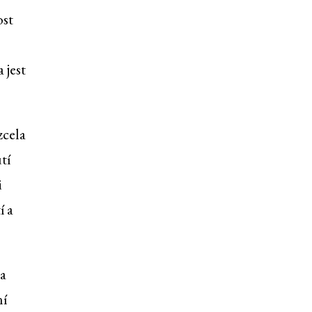
ost
 jest
zcela
tí
i
í a
 a
ní