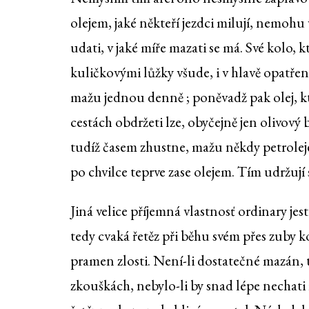
olejem, jaké někteří jezdci milují, nemohu 
udati, v jaké míře mazati se má. Své kolo, kt
kuličkovými lůžky všude, i v hlavě opatřeno
mažu jednou denně ; poněvadž pak olej, k
cestách obdržeti lze, obyčejně jen olivový 
tudíž časem zhustne, mažu někdy petrolej
po chvilce teprve zase olejem. Tím udržují 
Jiná velice příjemná vlastnosť ordinary jes
tedy cvaká řetěz při běhu svém přes zuby k
pramen zlosti. Není-li dostatečné mazán, tř
zkouškách, nebylo-li by snad lépe nechati 