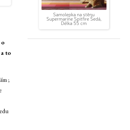
Samolepka na stěnu
Supermarine Spitfire Šedá,
Délka 55 cm
 o
 a to
ším ;
e
ledu