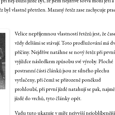
ři nej-bližší jízdě byl, že jsem nejdříve sotva mohl jeti a
ěz byl vlastně přetržen. Mazaný řetěz zase zachycuje pra
Velice nepříjemnou vlastností řetězů jest, že ča
vždy delšími se stávají. Toto prodlužování má d
příčiny. Nejdříve natáhne se nový řetěz při první
vyjížďce následkem způsobu své výroby. Ploché
postranní části článků jsou ze silného plechu
vytlačeny, při čemž se přirozeně poněkud
prohloubí, při první jízdě natahují se pak, najmě
jízdě do vrchů, tyto články opět.
Vadu tuto ukazuje v míře nejvyšší nejoblíbenější