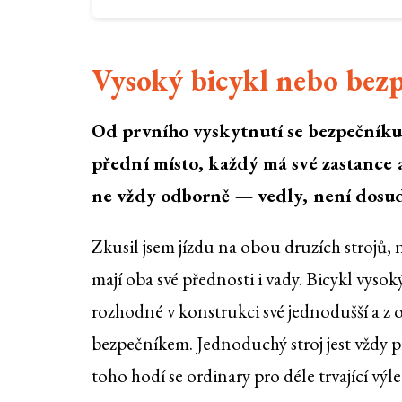
Vysoký bicykl nebo bez
Od prvního vyskytnutí se bezpečníku j
přední místo, každý má své zastance a
ne vždy odborně — vedly, není dosud
Zkusil jsem jízdu na obou druzích strojů, 
mají oba své přednosti i vady. Bicykl vysok
rozhodné v konstrukci své jednodušší a z
bezpečníkem. Jednoduchý stroj jest vždy př
toho hodí se ordinary pro déle trvající výl