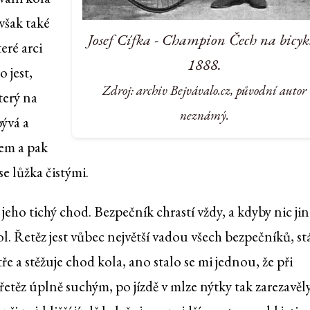
však také
Josef Cífka - Champion Čech na bicyk
eré arci
1888.
 jest,
Zdroj: archiv Bejvávalo.cz, původní autor
terý na
neznámý.
bývá a
em a pak
se lůžka čistými.
t jeho tichý chod. Bezpečník chrastí vždy, a kdyby nic ji
ol. Řetěz jest vůbec největší vadou všech bezpečníků, st
e a stěžuje chod kola, ano stalo se mi jednou, že při
řetěz úplně suchým, po jízdě v mlze nýtky tak zarezavěly