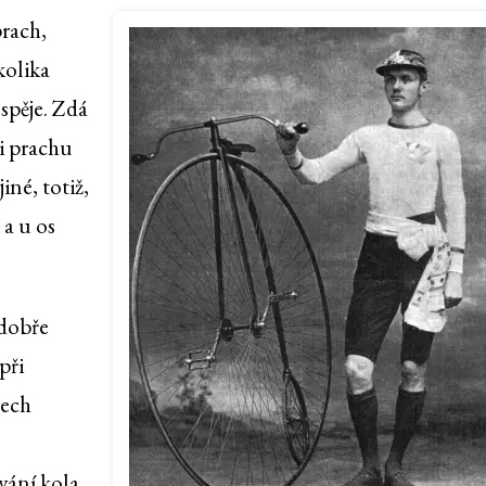
prach,
kolika
spěje. Zdá
ti prachu
iné, totiž,
 a u os
 dobře
při
tech
vání kola