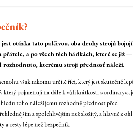
pečník?
est otázka tato palčivou, oba druhy strojů bojují
 přátele, a po všech těch hádkách, které se již —
 rozhodnuto, kterému stroji přednosť náleží.
nemohu však nikomu určitě říci, který jest skutečně lep
ý, který pojmenuji na dále k vůli krátkosti »ordinary«, j
 ohledu toho náleží jemu rozhodně přednost před
ehlednějším a spolehlivějším než složitý, a hlavně z oh
ety a cesty lépe než bezpečník.