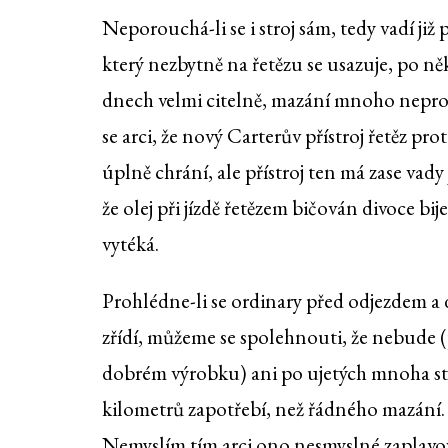
Neporouchá-li se i stroj sám, tedy vadí již 
který nezbytně na řetězu se usazuje, po ně
dnech velmi citelně, mazání mnoho nepro
se arci, že nový Carterův přístroj řetěz pro
úplně chrání, ale přístroj ten má zase vady j
že olej při jízdě řetězem bičován divoce bije
vytéká.
Prohlédne-li se ordinary před odjezdem a
zřídí, můžeme se spolehnouti, že nebude (
dobrém výrobku) ani po ujetých mnoha s
kilometrů zapotřebí, než řádného mazání.
Nemyslím tím arci ono nesmyslné zaplavo