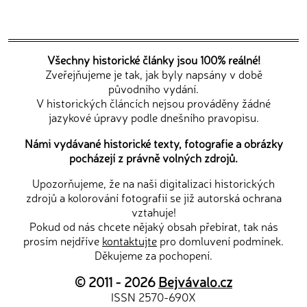
Všechny historické články jsou 100% reálné!
Zveřejňujeme je tak, jak byly napsány v době
původního vydání.
V historických článcích nejsou prováděny žádné
jazykové úpravy podle dnešního pravopisu.
Námi vydávané historické texty, fotografie a obrázky
pocházejí z právně volných zdrojů.
Upozorňujeme, že na naši digitalizaci historických
zdrojů a kolorování fotografií se již autorská ochrana
vztahuje!
Pokud od nás chcete nějaký obsah přebírat, tak nás
prosím nejdříve
kontaktujte
pro domluvení podmínek.
Děkujeme za pochopení.
© 2011 - 2026
Bejvávalo.cz
ISSN 2570-690X