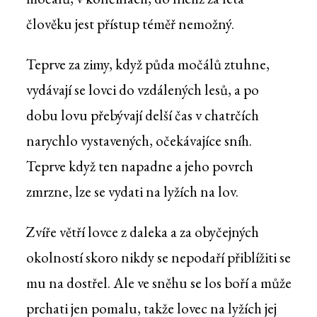
člověku jest přístup téměř nemožný.
Teprve za zimy, když půda močálů ztuhne,
vydávají se lovci do vzdálených lesů, a po
dobu lovu přebývají delší čas v chatrčích
narychlo vystavených, očekávajíce sníh.
Teprve když ten napadne a jeho povrch
zmrzne, lze se vydati na lyžích na lov.
Zvíře větří lovce z daleka a za obyčejných
okolností skoro nikdy se nepodaří přiblížiti se
mu na dostřel. Ale ve sněhu se los boří a může
prchati jen pomalu, takže lovec na lyžích jej