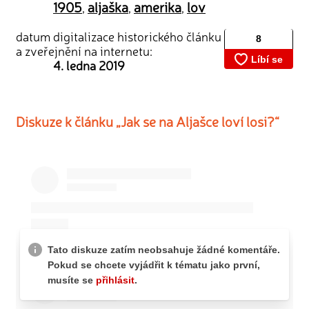
1905
aljaška
amerika
lov
,
,
,
datum digitalizace historického článku
a zveřejnění na internetu:
4. ledna 2019
Diskuze k článku „Jak se na Aljašce loví losi?“