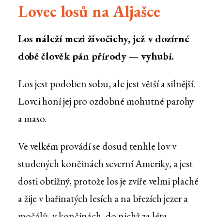
Lovec losů na Aljašce
Los náleží mezi živočichy, jež v dozírné
době člověk pán přírody — vyhubí.
Los jest podoben sobu, ale jest větší a silnější.
Lovci honí jej pro ozdobné mohutné parohy
a maso.
Ve velkém provádí se dosud tenhle lov v
studených končinách severní Ameriky, a jest
dosti obtížný, protože los je zvíře velmi plaché
a žije v bařinatých lesích a na březích jezer a
močálů, v končinách, do nichž za léta