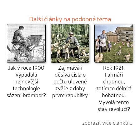
Další články na podobné téma
Jak v roce 1900
Zajímavá i
Rok 1921:
vypadala
děsivá čísla o
Farmáři
nejnovější
počtu ulovené
chudnou,
technologie
zvěře z doby
zatímco dělníci
sázení brambor?
první republiky
bohatnou.
Vyvolá tento
stav revoluci?
zobrazit více článků...