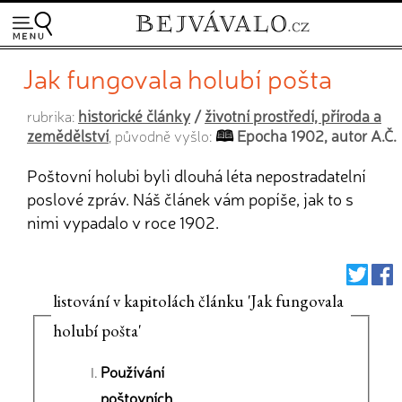
Jak fungovala holubí pošta
historické články
/
životní prostředí, příroda a
rubrika:
zemědělství
Epocha 1902, autor A.Č.
, původně vyšlo:
Poštovní holubi byli dlouhá léta nepostradatelní
poslové zpráv. Náš článek vám popíše, jak to s
nimi vypadalo v roce 1902.
listování v kapitolách článku 'Jak fungovala
holubí pošta'
Používání
poštovních