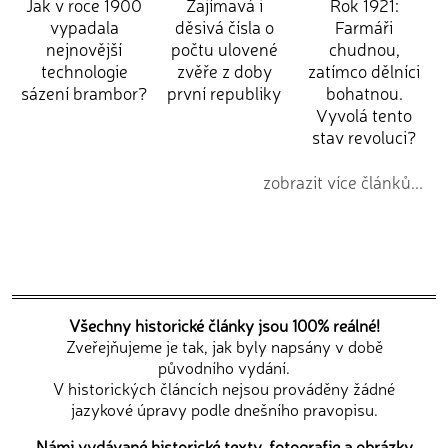
Jak v roce 1900
Zajímavá i
Rok 1921:
vypadala
děsivá čísla o
Farmáři
nejnovější
počtu ulovené
chudnou,
technologie
zvěře z doby
zatímco dělníci
sázení brambor?
první republiky
bohatnou.
Vyvolá tento
stav revoluci?
zobrazit více článků...
Všechny historické články jsou 100% reálné!
Zveřejňujeme je tak, jak byly napsány v době
původního vydání.
V historických článcích nejsou prováděny žádné
jazykové úpravy podle dnešního pravopisu.
Námi vydávané historické texty, fotografie a obrázky