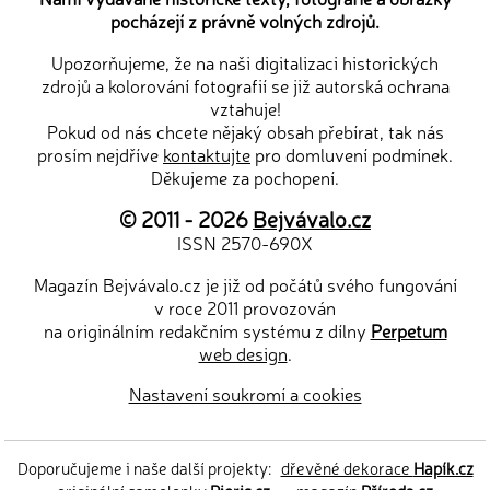
pocházejí z právně volných zdrojů.
Upozorňujeme, že na naši digitalizaci historických
zdrojů a kolorování fotografií se již autorská ochrana
vztahuje!
Pokud od nás chcete nějaký obsah přebírat, tak nás
prosím nejdříve
kontaktujte
pro domluvení podmínek.
Děkujeme za pochopení.
© 2011 - 2026
Bejvávalo.cz
ISSN 2570-690X
Magazín Bejvávalo.cz je již od počátů svého fungování
v roce 2011 provozován
na originálním redakčním systému z dílny
Perpetum
web design
.
Nastavení soukromí a cookies
Doporučujeme i naše další projekty:
dřevěné dekorace
Hapík.cz