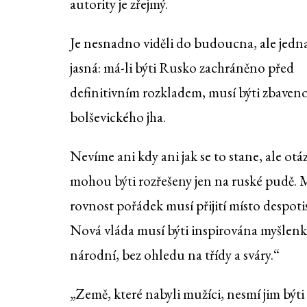
autority je zřejmý.
Je nesnadno viděli do budoucna, ale jedna
jasná: má-li býti Rusko zachráněno před
definitivním rozkladem, musí býti zbaven
bolševického jha.
Nevíme ani kdy ani jak se to stane, ale otá
mohou býti rozřešeny jen na ruské pudě. M
rovnost pořádek musí přijití místo despot
Nová vláda musí býti inspirována myšlen
národní, bez ohledu na třídy a sváry.“
„Země, které nabyli mužíci, nesmí jim býti