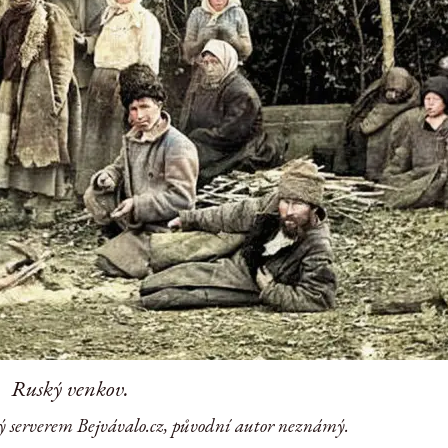
Ruský venkov.
ý serverem Bejvávalo.cz, původní autor neznámý.