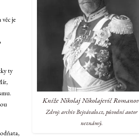
 věc je
o
zky ty
ír,
ismu.
Kníže Nikolaj Nikolajevič Romanov
kou
Zdroj: archiv Bejvávalo.cz, původní autor
neznámý.
 odňata,