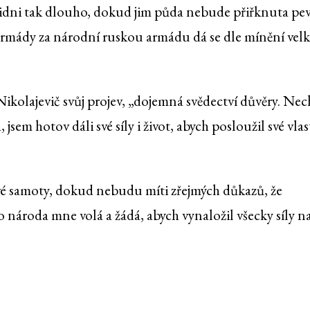
lidni tak dlouho, dokud jim půda nebude přiřknuta p
rmády za národní ruskou armádu dá se dle mínění vel
kolajevič svůj projev, „dojemná svědectví důvěry. Nec
, jsem hotov dáli své síly i život, abych posloužil své vlas
vé samoty, dokud nebudu míti zřejmých důkazů, že
 národa mne volá a žádá, abych vynaložil všecky síly n