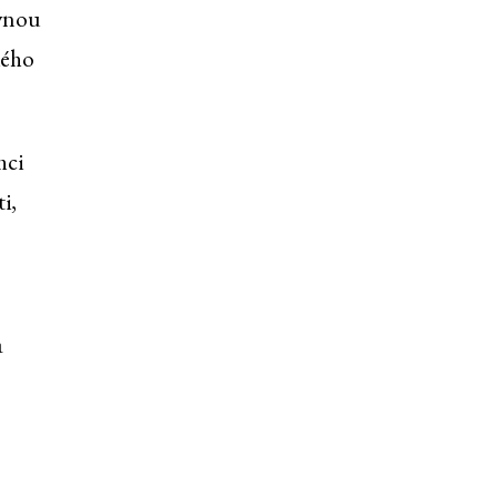
evnou
kého
hci
ti,
a