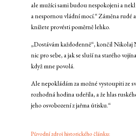
ale mužíci sami budou nespokojeni a nek
a nespornou vládní mocí.“ Záměna rudé a
knížete provésti poměrně lehko.
„Dostávám každodenně“, končil Nikolaj Ni
nic pro sebe, a jak se sluší na starého vojína
když mne povolá.
Ale nepokládám za možné vystoupiti ze s
rozhodná hodina udeřila, a že hlas ruského
jeho osvobození z jařma útisku.“
Původní zdroj historického článku: