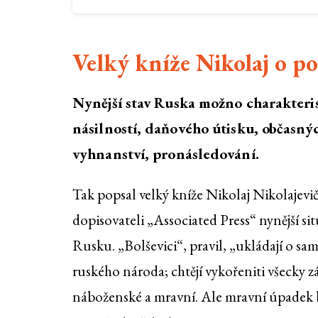
Velký kníže Nikolaj o p
Nynější stav Ruska možno charakteris
násilností, daňového útisku, občasný
vyhnanství, pronásledování.
Tak popsal velký kníže Nikolaj Nikolajevi
dopisovateli „Associated Press“ nynější sit
Rusku. „Bolševici“, pravil, „ukládají o sa
ruského národa; chtějí vykořeniti všecky z
náboženské a mravní. Ale mravní úpadek 