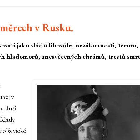
oměrech v Rusku.
ovati jako vládu libovůle, nezákonnosti, teroru,
ch hladomorů, znesvěcených chrámů, trestů smrt
č
uaci v
mu duši
áklady
bolševické