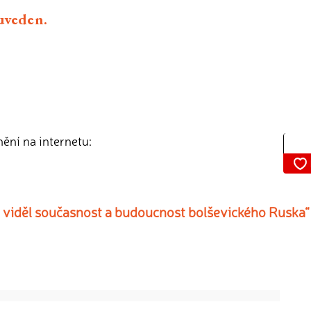
euveden.
nění na internetu:
e viděl současnost a budoucnost bolševického Ruska“