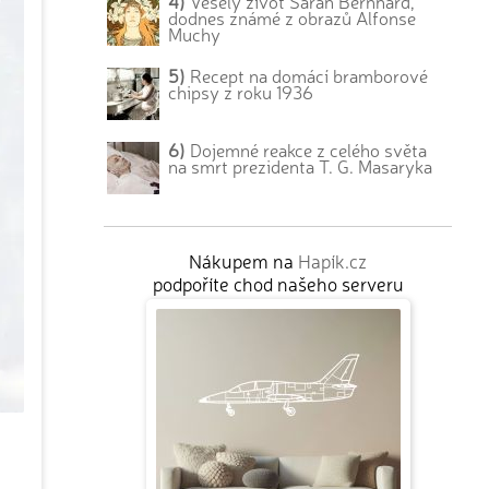
4)
Veselý život Sarah Bernhard,
dodnes známé z obrazů Alfonse
Muchy
5)
Recept na domácí bramborové
chipsy z roku 1936
6)
Dojemné reakce z celého světa
na smrt prezidenta T. G. Masaryka
Nákupem na
Hapík.cz
podpoříte chod našeho serveru