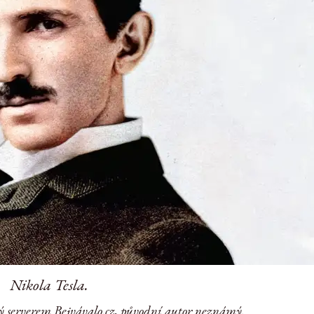
Nikola Tesla.
ý serverem Bejvávalo.cz, původní autor neznámý.