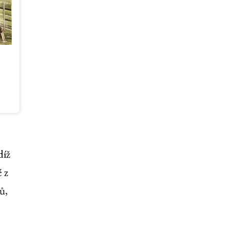
díž
 z
ů,