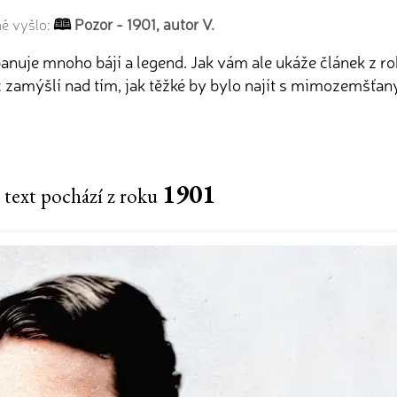
Pozor - 1901, autor V.
ně vyšlo:
nuje mnoho bájí a legend. Jak vám ale ukáže článek z rok
zamýšlí nad tím, jak těžké by bylo najít s mimozemšťany
1901
 text pochází z roku