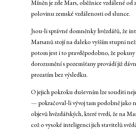
Míněn je zde Mars, oběžnice vzdálené od 
polovinu zemské vzdálenosti od slunce.
Jsou-li správné domněnky hvězdářů, že in
Marsanů stojí na daleko vyšším stupni než
potom jest i to pravděpodobno, že pokusy
dorozumění s pozemšťany provádí již dáv
prozatím bez výsledku.
O jejich pokroku duševním lze souditi neje
— pokračoval-li vývoj tam podobně jako na
objevů hvězdářských, které tvrdí, že na M
což o vysoké inteligenci jich stavitelů sv