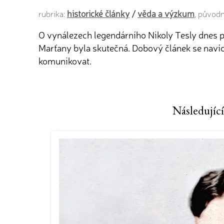
historické články
/
věda a výzkum
rubrika:
, původ
O vynálezech legendárního Nikoly Tesly dnes pa
Marťany byla skutečná. Dobový článek se navíc 
komunikovat.
Následující