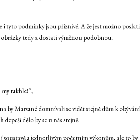
e i tyto podmínky jsou příznivé. A že jest možno poslati
 obrázky tedy a dostati výměnou podobnou.
 my takhle!“,
a by Marsané domnívali se vidět stejně dům k obývání
 depeší dělo by se u nás stejně.
tní soustavě a jednotlivým početním výkonům, ale to by