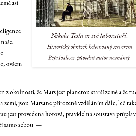
země asi
teligence
Nikola Tesla ve své laboratoři.
 naše,
Historický obrázek kolorovaný serverem
 o
Bejvávalo.cz, původní autor neznámý.
no, ovšem
n z okolnosti, že Mars jest planetou starší země a že tu
 zemi, jsou Marsané přirozeně vzděláním dále, leč také
arsu jest provedena hotová, pravidelná soustava průplav
ědčí samo sebou. —