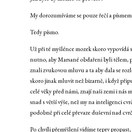
My dorozumíváme se pouze řečí a písmem. A
Tedy písmo.
Už při té myšlénce mozek skoro vypovídá 
nutno, aby Marsané obdařeni byli tělem,
znali zvukovou mluvu a ta aby dala se rozl
skoro jinak mluvit než bizarně, i když přip
celé věky před námi, znají naši zemi i nás
snad s větší výše, než my na inteligenci c
podobně při celé převaze duševní nad cvr
Po chvíli přemýšlení vidíme teprv propast,