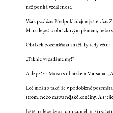
než pouhá vzdálenost.
Však posléze: Předpokládejme ještě více. Z
Mars depeši s obrázkovým písmem, nebo s
Obrázek pozemšťana značil by tedy větu:
„Takhle vypadáme my!“
A depeše s Marsu s obrázkem Marsana: „A
Leč možno také, že v podobizně pozemšťan
strom, nebo mapu nějaké končiny. A s jejich
Ještě nejlépe by asi porozuměli naší poče