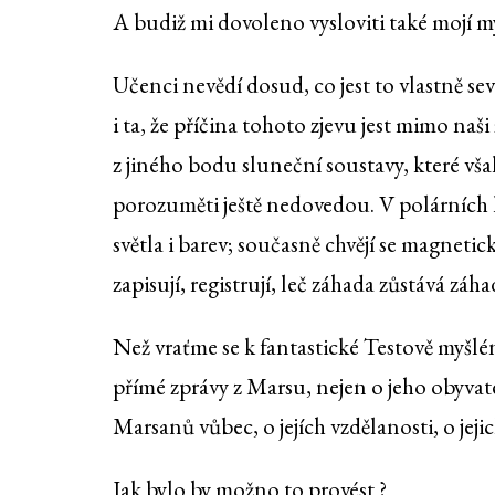
A budiž mi dovoleno vysloviti také mojí m
Učenci nevědí dosud, co jest to vlastně se
i ta, že příčina tohoto zjevu jest mimo na
z jiného bodu sluneční soustavy, které však
porozuměti ještě nedovedou. V polárních k
světla i barev; současně chvějí se magneti
zapisují, registrují, leč záhada zůstává zá
Než vraťme se k fantastické Testově myšl
přímé zprávy z Marsu, nejen o jeho obyvatel
Marsanů vůbec, o jejích vzdělanosti, o jeji
Jak bylo by možno to provést ?