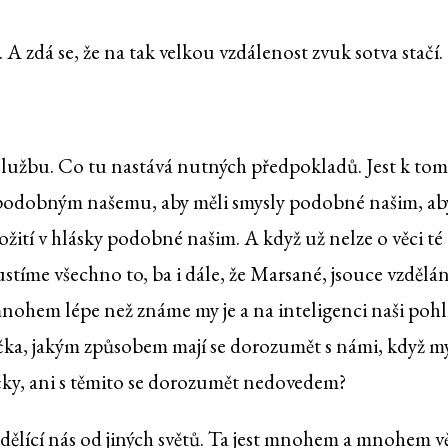
 zdá se, že na tak velkou vzdálenost zvuk sotva stačí.
službu. Co tu nastává nutných předpokladů. Jest k to
 podobným našemu, aby měli smysly podobné našim, ab
ožití v hlásky podobné našim. A když už nelze o věci té
ustíme všechno to, ba i dále, že Marsané, jsouce vzdělán
 mnohem lépe než známe my je a na inteligenci naši pohl
vrčka, jakým způsobem mají se dorozumět s námi, když m
čky, ani s těmito se dorozumět nedovedem?
 dělící nás od jiných světů. Ta jest mnohem a mnohem vě