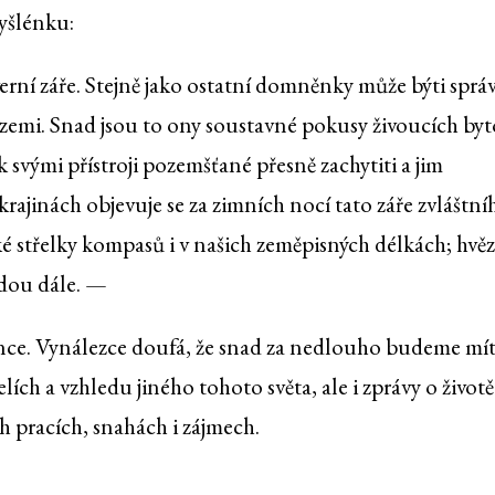
yšlénku:
verní záře. Stejně jako ostatní domněnky může býti spr
ši zemi. Snad jsou to ony soustavné pokusy živoucích byt
 svými přístroji pozemšťané přesně zachytiti a jim
rajinách objevuje se za zimních nocí tato záře zvláštní
cké střelky kompasů i v našich zeměpisných délkách; hvěz
hadou dále. —
énce. Vynálezce doufá, že snad za nedlouho budeme mít
ích a vzhledu jiného tohoto světa, ale i zprávy o životě
ch pracích, snahách i zájmech.