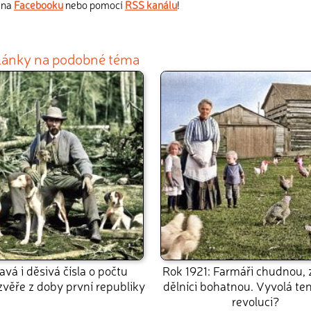
s na
Facebooku
nebo pomocí
RSS kanálu
!
články na podobné téma
avá i děsivá čísla o počtu
Rok 1921: Farmáři chudnou, 
zvěře z doby první republiky
dělníci bohatnou. Vyvolá ten
revoluci?