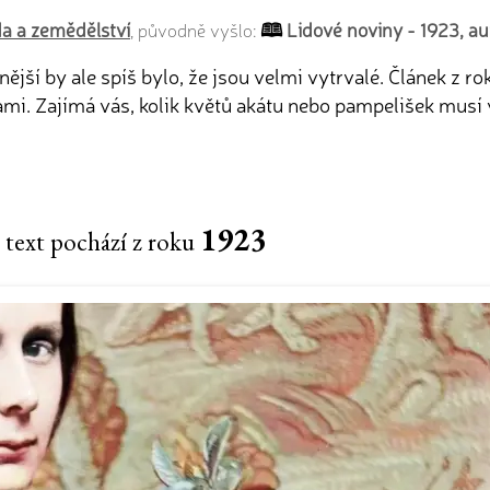
oda a zemědělství
Lidové noviny - 1923, a
, původně vyšlo:
snější by ale spíš bylo, že jsou velmi vytrvalé. Článek z
. Zajímá vás, kolik květů akátu nebo pampelišek musí vč
1923
 text pochází z roku