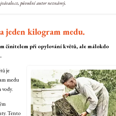
ejvávalo.cz, původní autor neznámý.
na jeden kilogram medu.
ým činitelem při opylování květů, ale málokdo
.
tů je
gram medu
 vody.
ným
nty. Tento