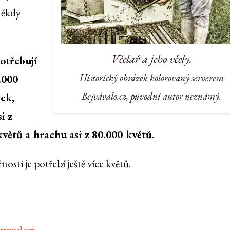
někdy
Včelař a jeho včely.
otřebují
Historický obrázek kolorovaný serverem
.000
Bejvávalo.cz, původní autor neznámý.
ček,
i z
květů a hrachu asi z 80.000 květů.
sti je potřebí ještě více květů.
euveden.