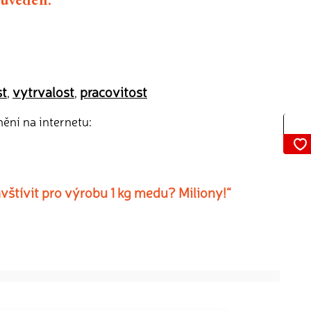
st
vytrvalost
pracovitost
,
,
nění na internetu:
vštívit pro výrobu 1 kg medu? Miliony!“