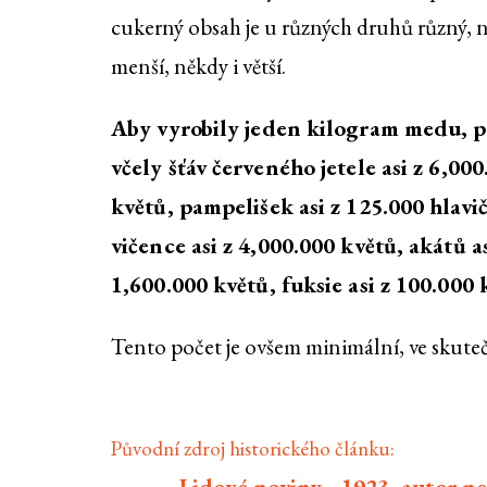
cukerný obsah je u různých druhů různý, 
menší, někdy i větší.
Aby vyrobily jeden kilogram medu, p
včely šťáv červeného jetele asi z 6,000
květů, pampelišek asi z 125.000 hlavi
vičence asi z 4,000.000 květů, akátů as
1,600.000 květů, fuksie asi z 100.000 
Tento počet je ovšem minimální, ve skutečno
Původní zdroj historického článku:
Lidové noviny - 1923, autor n