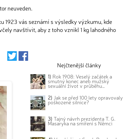
utor neuveden.
 roku 1923 vás seznámí s výsledky výzkumu, kde
ely navštívit, aby z toho vznikl 1 kg lahodného
Nejčtenější články
1)
Rok 1908: Veselý začátek a
smutný konec aneb mužský
sexuální život v průběhu…
2)
Jak se před 100 lety opravovaly
poškozené silnice?
3)
Tajný návrh prezidenta T. G.
Masaryka na smíření s Němci