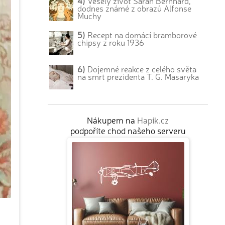
4)
Veselý život Sarah Bernhard,
dodnes známé z obrazů Alfonse
Muchy
5)
Recept na domácí bramborové
chipsy z roku 1936
6)
Dojemné reakce z celého světa
na smrt prezidenta T. G. Masaryka
Nákupem na
Hapík.cz
podpoříte chod našeho serveru