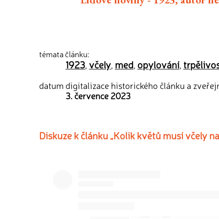
témata článku:
1923
včely
med
opylování
trpělivo
,
,
,
,
datum digitalizace historického článku a zveřej
3. července 2023
Diskuze k článku „Kolik květů musí včely na