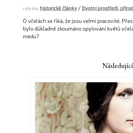
historické články
/
životní prostředí, přír
rubrika:
O včelách se říká, že jsou velmi pracovité. Pře
bylo důkladně zkoumáno opylování květů včelami
medu?
Následující