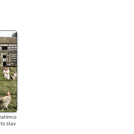
zatímco
to stav