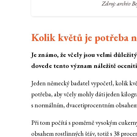
Zdroj: archiv B
Kolik květů je potřeba 
Je známo, že včely jsou velmi důležit
dovede tento význam náležitě oceniti
Jeden německý badatel vypočetl, kolik kvě
potřeba, aby včely mohly dáti jeden kilo
s normálním, dvacetiprocentním obsahem
Při tom počítá s poměrně vysokým cuker
obsahem rostlinných šťáv, totiž s 38 proce