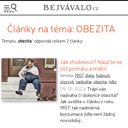
Články na téma: OBEZITA
Tématu „
obezita
“ odpovídá celkem 2 články:
Jak zhubnout? Naučte se
jíst pomalu a málo!
témata:
1907
,
dieta
,
hubnutí
,
zlozvyk
,
nadváha
,
obezita
,
jídlo
09. 10. 2023
: Trápí vás
nadváha či dokonce obezita?
Jak uvidíte v článku z roku
1907, tak nadměrná
konzumace jídla není žádný
novodobý…