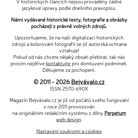
V historických článcích nejsou prováděny žádné
jazykové úpravy podle dnešního pravopisu.
Námi vydávané historické texty, fotografie a obrázky
pocházejí z právně volných zdrojů.
Upozorňujeme, že na naši digitalizaci historických
zdrojů a kolorování fotografií se již autorská ochrana
vztahuje!
Pokud od nás chcete nějaký obsah přebírat, tak nás
prosím nejdříve
kontaktujte
pro domluvení podmínek.
Děkujeme za pochopení.
© 2011 - 2026
Bejvávalo.cz
ISSN 2570-690X
Magazín Bejvávalo.cz je již od počátů svého fungování
v roce 2011 provozován
na originálním redakčním systému z dílny
Perpetum
web design
.
Nastavení soukromí a cookies