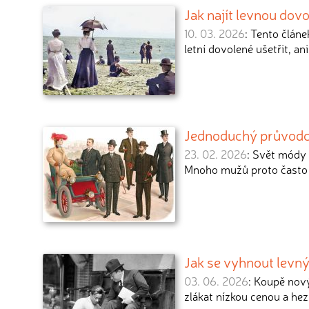
Jak najít levnou dov
10. 03. 2026
: Tento článe
letní dovolené ušetřit, an
Jednoduchý průvod
23. 02. 2026
: Svět módy 
Mnoho mužů proto často 
Jak se vyhnout levn
03. 06. 2026
: Koupě nový
zlákat nízkou cenou a he