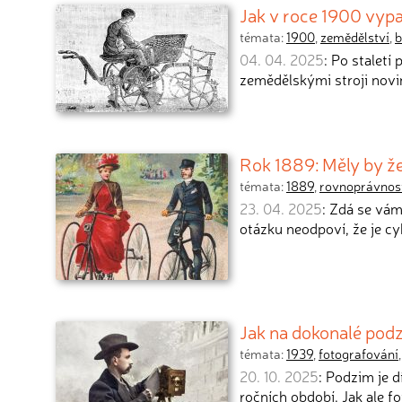
Jak v roce 1900 vypa
témata:
1900
,
zemědělství
,
04. 04. 2025
: Po staletí
zemědělskými stroji novi
Rok 1889: Měly by že
témata:
1889
,
rovnoprávnos
23. 04. 2025
: Zdá se vám
otázku neodpoví, že je cy
Jak na dokonalé podz
témata:
1939
,
fotografování
20. 10. 2025
: Podzim je d
ročních období. Jak ale f