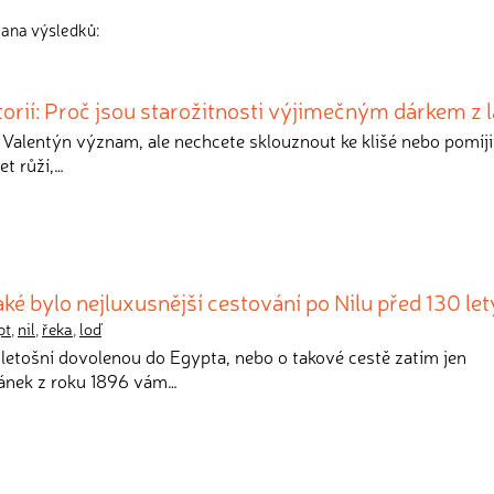
rana výsledků:
storií: Proč jsou starožitnosti výjimečným dárkem z 
 Valentýn význam, ale nechcete sklouznout ke klišé nebo pomíj
et růží,…
aké bylo nejluxusnější cestování po Nilu před 130 le
pt
,
nil
,
řeka
,
loď
a letošní dovolenou do Egypta, nebo o takové cestě zatím jen
lánek z roku 1896 vám…