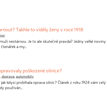
árnout? Takhle to viděly ženy v roce 1918
mor
e muži nestárnou. Je to ale skutečně pravda? Jedny velké noviny 
h čtenářek a my…
 opravovaly poškozené silnice?
a
,
doprava
,
automobily
, jak kdysi probíhala oprava silnic? Článek z roku 1924 vám celý
ehdy používán…