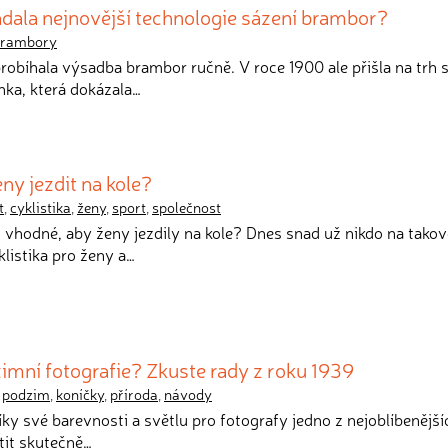
dala nejnovější technologie sázení brambor?
brambory
 probíhala výsadba brambor ručně. V roce 1900 ale přišla na trh 
nka, která dokázala…
ny jezdit na kole?
t
,
cyklistika
,
ženy
,
sport
,
společnost
 vhodné, aby ženy jezdily na kole? Dnes snad už nikdo na tako
klistika pro ženy a…
imní fotografie? Zkuste rady z roku 1939
,
podzim
,
koníčky
,
příroda
,
návody
íky své barevnosti a světlu pro fotografy jedno z nejoblíbenější
otit skutečně…