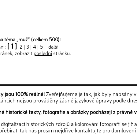
na téma „
muž
“ (celkem 500):
[ 1 ]
ání:
2
|
3
|
4
|
5
|
další
ránek, zobrazit
poslední
stránku.
ky jsou 100% reálné!
Zveřejňujeme je tak, jak byly napsány 
článcích nejsou prováděny žádné jazykové úpravy podle dne
 historické texty, fotografie a obrázky pocházejí z právně v
igitalizaci historických zdrojů a kolorování fotografií se již
řebírat, tak nás prosím nejdříve
kontaktujte
pro domluvení