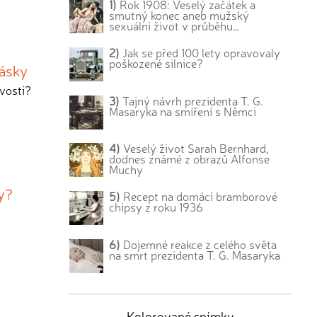
1)
Rok 1908: Veselý začátek a
smutný konec aneb mužský
sexuální život v průběhu…
2)
Jak se před 100 lety opravovaly
poškozené silnice?
lásky
ivosti?
3)
Tajný návrh prezidenta T. G.
Masaryka na smíření s Němci
4)
Veselý život Sarah Bernhard,
dodnes známé z obrazů Alfonse
Muchy
ty?
5)
Recept na domácí bramborové
chipsy z roku 1936
6)
Dojemné reakce z celého světa
na smrt prezidenta T. G. Masaryka
Kolorované snímky