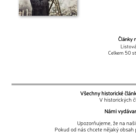
Články 
Listov
Celkem 50 st
Všechny historické člán
V historických 
Námi vydávané
Upozorňujeme, že na naši d
Pokud od nás chcete nějaký obsah p