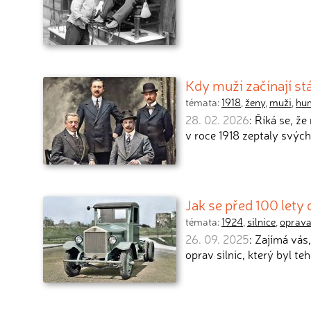
Kdy muži začínají st
témata:
1918
,
ženy
,
muži
,
hu
28. 02. 2026
: Říká se, ž
v roce 1918 zeptaly svýc
Jak se před 100 lety
témata:
1924
,
silnice
,
oprav
26. 09. 2025
: Zajímá vás
oprav silnic, který byl t