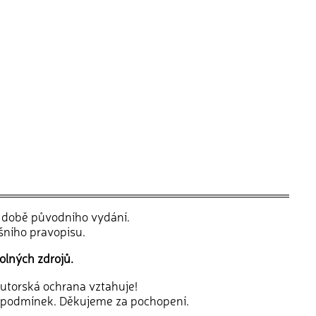
v době původního vydání.
šního pravopisu.
olných zdrojů.
 autorská ochrana vztahuje!
 podmínek. Děkujeme za pochopení.