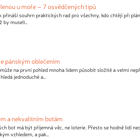
olenou u moře – 7 osvědčených tipů
k přináší souhrn praktických rad pro všechny, kdo chtějí při plá
iž by museli…
ce pánským oblečením
může na první pohled mnoha lidem působit složitě a velmi nep
hledá jednoduché a…
ým a nekvalitním botám
ch bot má být příjemná věc, ne loterie. Přesto se hodně lidí ne
zkým vzhledem, a pak…