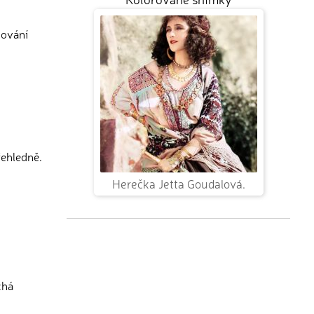
nování
řehledně.
Herečka Jetta Goudalová.
chá