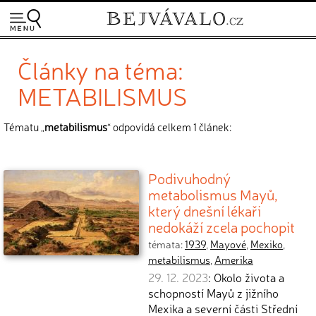
Články na téma:
METABILISMUS
Tématu „
metabilismus
“ odpovídá celkem 1 článek:
Podivuhodný
metabolismus Mayů,
který dnešní lékaři
nedokáží zcela pochopit
témata:
1939
,
Mayové
,
Mexiko
,
metabilismus
,
Amerika
29. 12. 2023
: Okolo života a
schopností Mayů z jižního
Mexika a severní části Střední