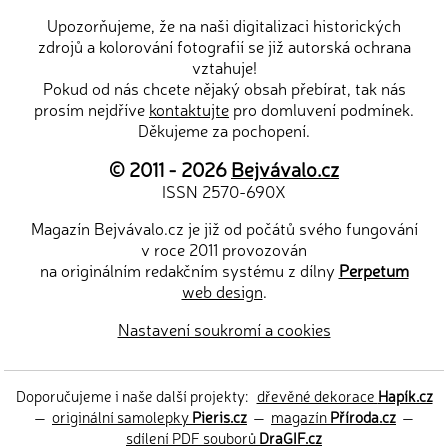
Upozorňujeme, že na naši digitalizaci historických
zdrojů a kolorování fotografií se již autorská ochrana
vztahuje!
Pokud od nás chcete nějaký obsah přebírat, tak nás
prosím nejdříve
kontaktujte
pro domluvení podmínek.
Děkujeme za pochopení.
© 2011 - 2026
Bejvávalo.cz
ISSN 2570-690X
Magazín Bejvávalo.cz je již od počátů svého fungování
v roce 2011 provozován
na originálním redakčním systému z dílny
Perpetum
web design
.
Nastavení soukromí a cookies
Doporučujeme i naše další projekty:
dřevěné dekorace
Hapík.cz
—
originální samolepky
Pieris.cz
—
magazín
Příroda.cz
—
sdílení PDF souborů
DraGIF.cz