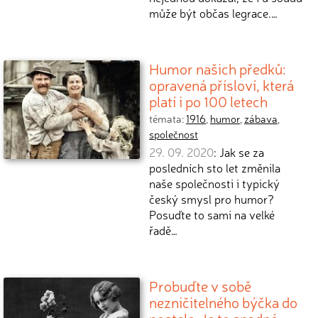
může být občas legrace.…
Humor našich předků:
opravená přísloví, která
platí i po 100 letech
témata:
1916
,
humor
,
zábava
,
společnost
29. 09. 2020
: Jak se za
posledních sto let změnila
naše společnosti i typický
český smysl pro humor?
Posuďte to sami na velké
řadě…
Probuďte v sobě
nezničitelného býčka do