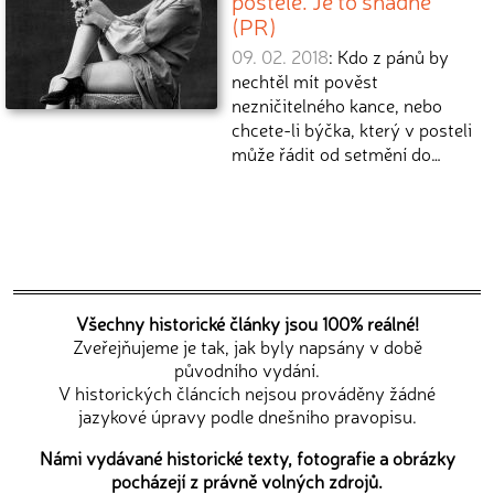
postele. Je to snadné
(PR)
09. 02. 2018
: Kdo z pánů by
nechtěl mít pověst
nezničitelného kance, nebo
chcete-li býčka, který v posteli
může řádit od setmění do…
Všechny historické články jsou 100% reálné!
Zveřejňujeme je tak, jak byly napsány v době
původního vydání.
V historických článcích nejsou prováděny žádné
jazykové úpravy podle dnešního pravopisu.
Námi vydávané historické texty, fotografie a obrázky
pocházejí z právně volných zdrojů.