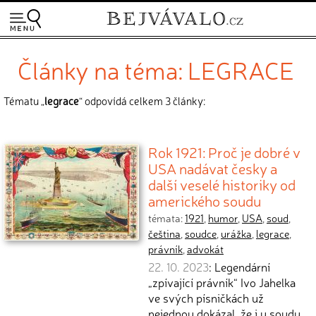
Články na téma: LEGRACE
Tématu „
legrace
“ odpovídá celkem 3 články:
Rok 1921: Proč je dobré v
USA nadávat česky a
další veselé historiky od
amerického soudu
témata:
1921
,
humor
,
USA
,
soud
,
čeština
,
soudce
,
urážka
,
legrace
,
právník
,
advokát
22. 10. 2023
: Legendární
„zpívající právník“ Ivo Jahelka
ve svých písničkách už
nejednou dokázal, že i u soudu