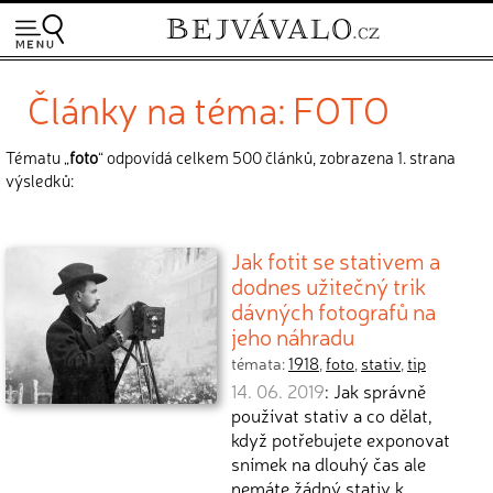
Články na téma: FOTO
Tématu „
foto
“ odpovídá celkem 500 článků, zobrazena 1. strana
výsledků:
Jak fotit se stativem a
dodnes užitečný trik
dávných fotografů na
jeho náhradu
témata:
1918
,
foto
,
stativ
,
tip
14. 06. 2019
: Jak správně
používat stativ a co dělat,
když potřebujete exponovat
snímek na dlouhý čas ale
nemáte žádný stativ k…