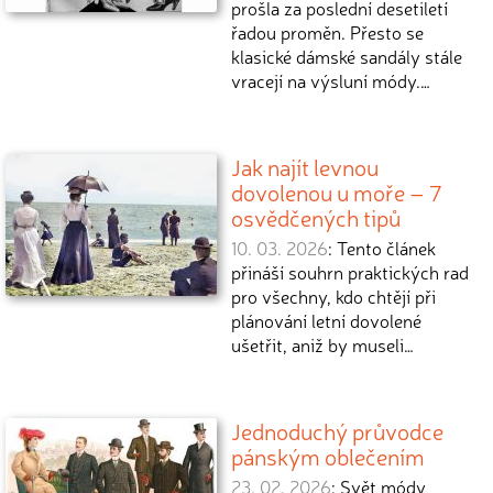
prošla za poslední desetiletí
řadou proměn. Přesto se
klasické dámské sandály stále
vracejí na výsluní módy.…
Jak najít levnou
dovolenou u moře – 7
osvědčených tipů
10. 03. 2026
: Tento článek
přináší souhrn praktických rad
pro všechny, kdo chtějí při
plánování letní dovolené
ušetřit, aniž by museli…
Jednoduchý průvodce
pánským oblečením
23. 02. 2026
: Svět módy