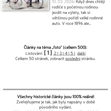
10. 03. 2026
: Když dnes chtějí
rodiče s početnou rodinou
jezdit na výlety, tak si
většinou pořídí velké rodinné
auto. V roce 1896 ale…
Články na téma „
foto
“ (celkem 500):
[ 1 ]
Listování:
2
|
3
|
4
|
5
|
další
Celkem 50 stránek, zobrazit
poslední
stránku.
Všechny historické články jsou 100% reálné!
Zveřejňujeme je tak, jak byly napsány v době
původního vydání.