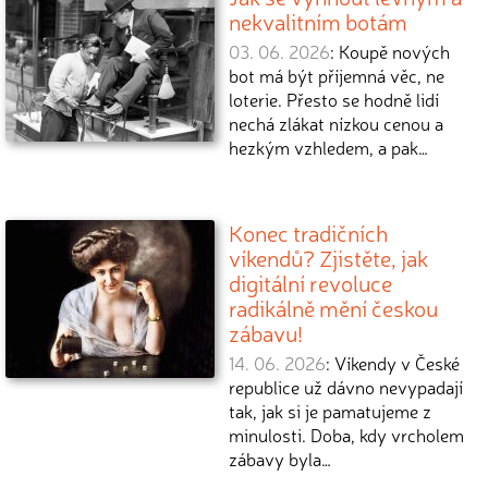
nekvalitním botám
03. 06. 2026
: Koupě nových
bot má být příjemná věc, ne
loterie. Přesto se hodně lidí
nechá zlákat nízkou cenou a
hezkým vzhledem, a pak…
Konec tradičních
víkendů? Zjistěte, jak
digitální revoluce
radikálně mění českou
zábavu!
14. 06. 2026
: Víkendy v České
republice už dávno nevypadají
tak, jak si je pamatujeme z
minulosti. Doba, kdy vrcholem
zábavy byla…