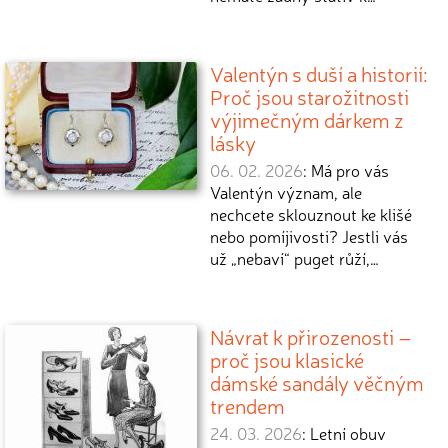
Valentýn s duší a historií:
Proč jsou starožitnosti
výjimečným dárkem z
lásky
06. 02. 2026
: Má pro vás
Valentýn význam, ale
nechcete sklouznout ke klišé
nebo pomíjivosti? Jestli vás
už „nebaví“ puget růží,…
Návrat k přirozenosti –
proč jsou klasické
dámské sandály věčným
trendem
24. 03. 2026
: Letní obuv