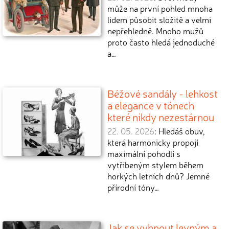
může na první pohled mnoha
lidem působit složitě a velmi
nepřehledně. Mnoho mužů
proto často hledá jednoduché
a…
Béžové sandály - lehkost
a elegance v tónech
které nikdy nezestárnou
22. 05. 2026
: Hledáš obuv,
která harmonicky propojí
maximální pohodlí s
vytříbeným stylem během
horkých letních dnů? Jemné
přírodní tóny…
Jak se vyhnout levným a