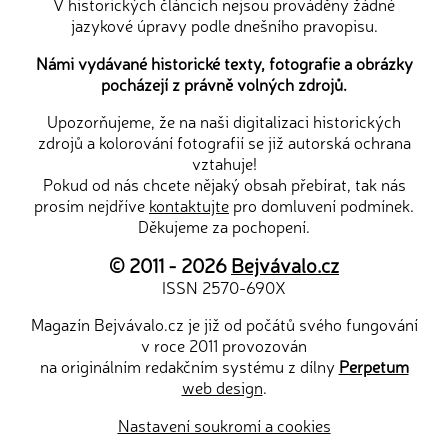
V historických článcích nejsou prováděny žádné
jazykové úpravy podle dnešního pravopisu.
Námi vydávané historické texty, fotografie a obrázky
pocházejí z právně volných zdrojů.
Upozorňujeme, že na naši digitalizaci historických
zdrojů a kolorování fotografií se již autorská ochrana
vztahuje!
Pokud od nás chcete nějaký obsah přebírat, tak nás
prosím nejdříve
kontaktujte
pro domluvení podmínek.
Děkujeme za pochopení.
© 2011 - 2026
Bejvávalo.cz
ISSN 2570-690X
Magazín Bejvávalo.cz je již od počátů svého fungování
v roce 2011 provozován
na originálním redakčním systému z dílny
Perpetum
web design
.
Nastavení soukromí a cookies