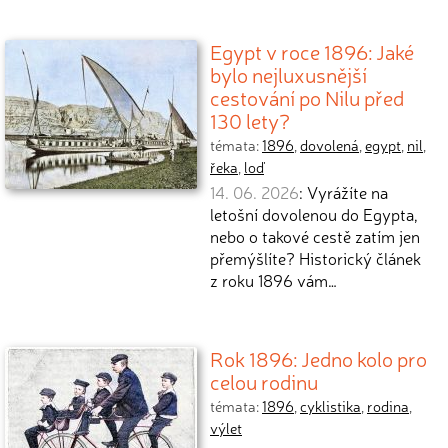
Egypt v roce 1896: Jaké
bylo nejluxusnější
cestování po Nilu před
130 lety?
témata:
1896
,
dovolená
,
egypt
,
nil
,
řeka
,
loď
14. 06. 2026
: Vyrážíte na
letošní dovolenou do Egypta,
nebo o takové cestě zatím jen
přemýšlíte? Historický článek
z roku 1896 vám…
Rok 1896: Jedno kolo pro
celou rodinu
témata:
1896
,
cyklistika
,
rodina
,
výlet