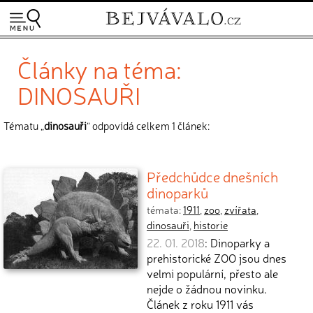
Články na téma:
DINOSAUŘI
Tématu „
dinosauři
“ odpovídá celkem 1 článek:
Předchůdce dnešních
dinoparků
témata:
1911
,
zoo
,
zvířata
,
dinosauři
,
historie
22. 01. 2018
: Dinoparky a
prehistorické ZOO jsou dnes
velmi populární, přesto ale
nejde o žádnou novinku.
Článek z roku 1911 vás