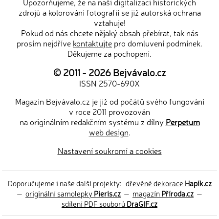
Upozorňujeme, že na naši digitalizaci historických
zdrojů a kolorování fotografií se již autorská ochrana
vztahuje!
Pokud od nás chcete nějaký obsah přebírat, tak nás
prosím nejdříve
kontaktujte
pro domluvení podmínek.
Děkujeme za pochopení.
© 2011 - 2026
Bejvávalo.cz
ISSN 2570-690X
Magazín Bejvávalo.cz je již od počátů svého fungování
v roce 2011 provozován
na originálním redakčním systému z dílny
Perpetum
web design
.
Nastavení soukromí a cookies
Doporučujeme i naše další projekty:
dřevěné dekorace
Hapík.cz
—
originální samolepky
Pieris.cz
—
magazín
Příroda.cz
—
sdílení PDF souborů
DraGIF.cz