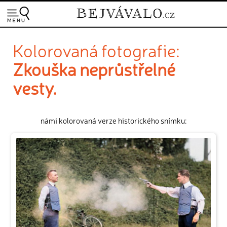
Kolorovaná fotografie:
Zkouška neprůstřelné
vesty.
námi kolorovaná verze historického snímku: