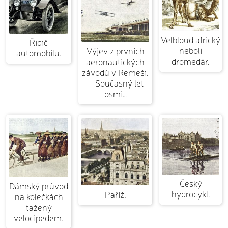
Velbloud africký
Řidič
neboli
Výjev z prvních
automobilu.
dromedár.
aeronautických
závodů v Remeši.
— Současný let
osmi…
Český
Dámský průvod
hydrocykl.
Paříž.
na kolečkách
tažený
velocipedem.