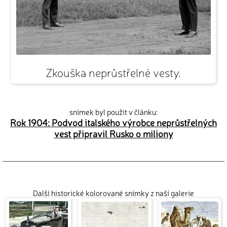
Zkouška neprůstřelné vesty.
snímek byl použit v článku:
Rok 1904: Podvod italského výrobce neprůstřelných
vest připravil Rusko o miliony
Další historické kolorované snímky z naší galerie