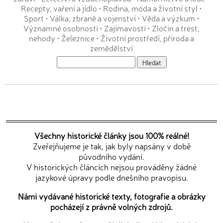
Recepty, vaření a jídlo
•
Rodina, móda a životní styl
•
Sport
•
Válka, zbraně a vojenství
•
Věda a výzkum
•
Významné osobnosti
•
Zajímavosti
•
Zločin a trest,
nehody
•
Železnice
•
Životní prostředí, příroda a
zemědělství
Všechny historické články jsou 100% reálné!
Zveřejňujeme je tak, jak byly napsány v době
původního vydání.
V historických článcích nejsou prováděny žádné
jazykové úpravy podle dnešního pravopisu.
Námi vydávané historické texty, fotografie a obrázky
pocházejí z právně volných zdrojů.