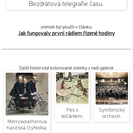
Bezdrátová telegrafie času.
snímek byl použit v článku:
Jak fungovaly první rádiem řízené hodiny
Další historické kolorované snímky z naší galerie
Pes s
Symfonický
kočárkem.
orchestr.
Merryweatherova
hasičská čtyřkolka.