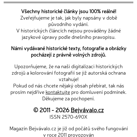
Všechny historické články jsou 100% reálné!
Zveřejňujeme je tak, jak byly napsány v době
původního vydání.
V historických článcích nejsou prováděny žádné
jazykové úpravy podle dnešního pravopisu.
Námi vydávané historické texty, fotografie a obrázky
pocházejí z právně volných zdrojů.
Upozorňujeme, že na naši digitalizaci historických
zdrojů a kolorování fotografií se již autorská ochrana
vztahuje!
Pokud od nás chcete nějaký obsah přebírat, tak nás
prosím nejdříve
kontaktujte
pro domluvení podmínek.
Děkujeme za pochopení.
© 2011 - 2026
Bejvávalo.cz
ISSN 2570-690X
Magazín Bejvávalo.cz je již od počátů svého fungování
v roce 2011 provozován