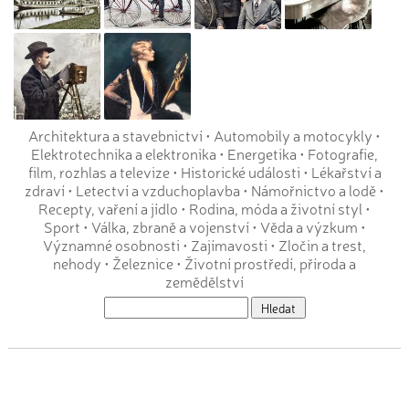
Architektura a stavebnictví
•
Automobily a motocykly
•
Elektrotechnika a elektronika
•
Energetika
•
Fotografie,
film, rozhlas a televize
•
Historické události
•
Lékařství a
zdraví
•
Letectví a vzduchoplavba
•
Námořnictvo a lodě
•
Recepty, vaření a jídlo
•
Rodina, móda a životní styl
•
Sport
•
Válka, zbraně a vojenství
•
Věda a výzkum
•
Významné osobnosti
•
Zajímavosti
•
Zločin a trest,
nehody
•
Železnice
•
Životní prostředí, příroda a
zemědělství