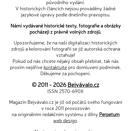
původního vydání.
V historických článcích nejsou prováděny žádné
jazykové úpravy podle dnešního pravopisu.
Námi vydávané historické texty, fotografie a obrázky
pocházejí z právně volných zdrojů.
Upozorňujeme, že na naši digitalizaci historických
zdrojů a kolorování fotografií se již autorská ochrana
vztahuje!
Pokud od nás chcete nějaký obsah přebírat, tak nás
prosím nejdříve
kontaktujte
pro domluvení podmínek.
Děkujeme za pochopení.
© 2011 - 2026
Bejvávalo.cz
ISSN 2570-690X
Magazín Bejvávalo.cz je již od počátů svého fungování
v roce 2011 provozován
na originálním redakčním systému z dílny
Perpetum
web design
.