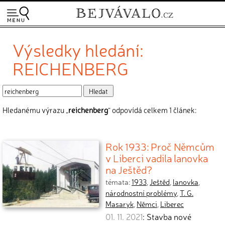
Výsledky hledání:
REICHENBERG
Hledanému výrazu „
reichenberg
“ odpovídá celkem 1 článek:
Rok 1933: Proč Němcům
v Liberci vadila lanovka
na Ještěd?
témata:
1933
,
Ještěd
,
lanovka
,
národnostní problémy
,
T. G.
Masaryk
,
Němci
,
Liberec
01. 11. 2021
: Stavba nové