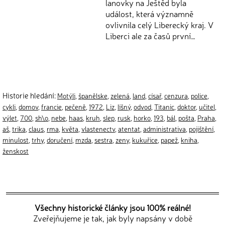
lanovky na Ještěd byla
událost, která významně
ovlivnila celý Liberecký kraj. V
Liberci ale za časů první…
Historie hledání:
Motýli
,
španělske
,
zelená
,
land
,
císař
,
cenzura
,
police
,
cykli
,
domov
,
francie
,
pečeně
,
1972
,
Liz
,
líšný
,
odvod
,
Titanic
,
doktor
,
učitel
,
výlet
,
700
,
sh\o
,
nebe
,
haas
,
kruh
,
slep
,
rusk
,
horko
,
193
,
bál
,
pošta
,
Praha
,
aš
,
trika
,
claus
,
rma
,
květa
,
vlastenectv
,
atentat
,
administrativa
,
pojištění
,
minulost
,
trhy
,
doručení
,
mzda
,
sestra
,
zeny
,
kukuřice
,
papež
,
kniha
,
ženskost
Všechny historické články jsou 100% reálné!
Zveřejňujeme je tak, jak byly napsány v době