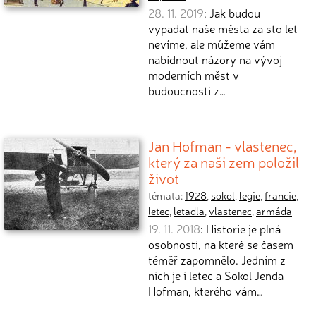
28. 11. 2019
: Jak budou
vypadat naše města za sto let
nevíme, ale můžeme vám
nabídnout názory na vývoj
moderních měst v
budoucnosti z…
Jan Hofman - vlastenec,
který za naši zem položil
život
témata:
1928
,
sokol
,
legie
,
francie
,
letec
,
letadla
,
vlastenec
,
armáda
19. 11. 2018
: Historie je plná
osobností, na které se časem
téměř zapomnělo. Jedním z
nich je i letec a Sokol Jenda
Hofman, kterého vám…