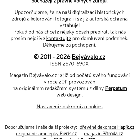
pocházejí z právně volných zdrojů.
Upozorňujeme, že na naši digitalizaci historických
zdrojů a kolorování fotografií se již autorská ochrana
vztahuje!
Pokud od nás chcete nějaký obsah přebírat, tak nás
prosím nejdříve
kontaktujte
pro domluvení podmínek.
Děkujeme za pochopení.
© 2011 - 2026
Bejvávalo.cz
ISSN 2570-690X
Magazín Bejvávalo.cz je již od počátů svého fungování
v roce 2011 provozován
na originálním redakčním systému z dílny
Perpetum
web design
.
Nastavení soukromí a cookies
Doporučujeme i naše další projekty:
dřevěné dekorace
Hapík.cz
—
originální samolepky
Pieris.cz
—
magazín
Příroda.cz
—