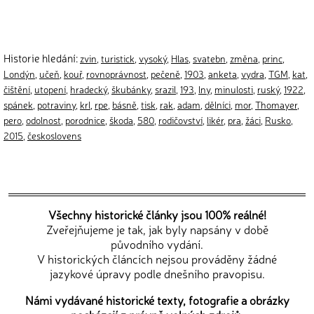
Historie hledání:
zvin
,
turistick
,
vysoký
,
Hlas
,
svatebn
,
změna
,
princ
,
Londýn
,
učeň
,
kouř
,
rovnoprávnost
,
pečeně
,
1903
,
anketa
,
vydra
,
TGM
,
kat
,
čištění
,
utopení
,
hradecký
,
škubánky
,
srazil
,
193
,
lny
,
minulosti
,
ruský
,
1922
,
spánek
,
potraviny
,
krl
,
rpe
,
básně
,
tisk
,
rak
,
adam
,
dělníci
,
mor
,
Thomayer
,
pero
,
odolnost
,
porodnice
,
škoda
,
580
,
rodičovství
,
likér
,
pra
,
žáci
,
Rusko
,
2015
,
českoslovens
Všechny historické články jsou 100% reálné!
Zveřejňujeme je tak, jak byly napsány v době
původního vydání.
V historických článcích nejsou prováděny žádné
jazykové úpravy podle dnešního pravopisu.
Námi vydávané historické texty, fotografie a obrázky