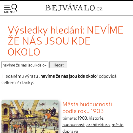
Výsledky hledání: NEVÍME
ŽE NÁS JSOU KDE
OKOLO
Hledanému výrazu „
nevíme že nás jsou kde okolo
“ odpovídá
celkem 2 články:
Města budoucnosti
podle roku 1903
témata:
1903
,
historie
,
budoucnost
,
architektura
,
město
,
doprava