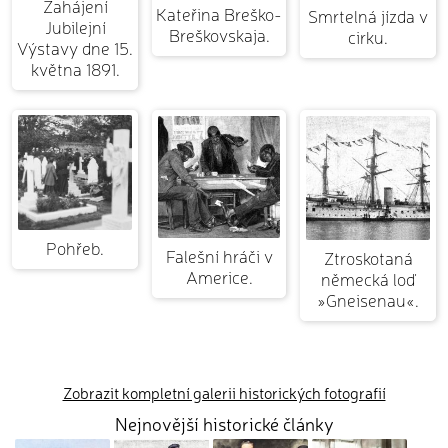
Zahájení
Kateřina Breško-
Smrtelná jízda v
Jubilejní
Breškovskaja.
cirku.
Výstavy dne 15.
května 1891.
Pohřeb.
Falešní hráči v
Ztroskotaná
Americe.
německá loď
»Gneisenau«.
Zobrazit kompletní galerii historických fotografií
Nejnovější historické články