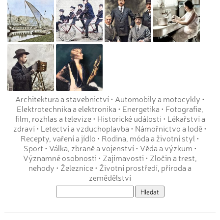
Architektura a stavebnictví
•
Automobily a motocykly
•
Elektrotechnika a elektronika
•
Energetika
•
Fotografie,
film, rozhlas a televize
•
Historické události
•
Lékařství a
zdraví
•
Letectví a vzduchoplavba
•
Námořnictvo a lodě
•
Recepty, vaření a jídlo
•
Rodina, móda a životní styl
•
Sport
•
Válka, zbraně a vojenství
•
Věda a výzkum
•
Významné osobnosti
•
Zajímavosti
•
Zločin a trest,
nehody
•
Železnice
•
Životní prostředí, příroda a
zemědělství