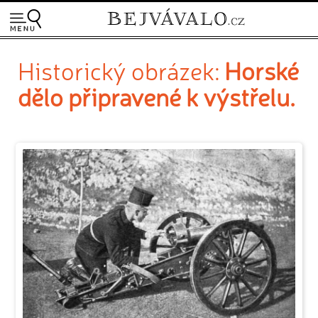
Historický obrázek:
Horské
dělo připravené k výstřelu.