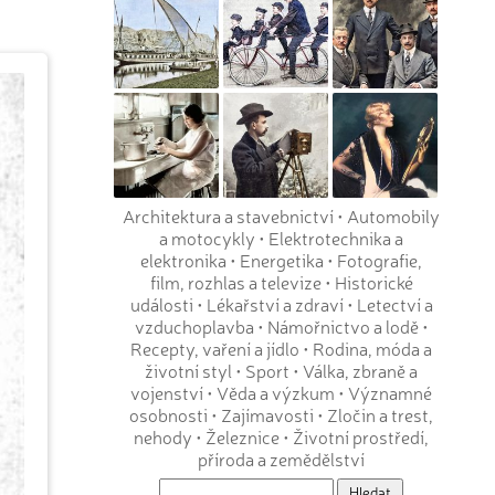
Architektura a stavebnictví
•
Automobily
a motocykly
•
Elektrotechnika a
elektronika
•
Energetika
•
Fotografie,
film, rozhlas a televize
•
Historické
události
•
Lékařství a zdraví
•
Letectví a
vzduchoplavba
•
Námořnictvo a lodě
•
Recepty, vaření a jídlo
•
Rodina, móda a
životní styl
•
Sport
•
Válka, zbraně a
vojenství
•
Věda a výzkum
•
Významné
osobnosti
•
Zajímavosti
•
Zločin a trest,
nehody
•
Železnice
•
Životní prostředí,
příroda a zemědělství