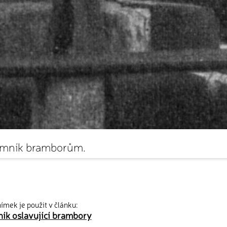
mník bramborům.
ímek je použit v článku:
ík oslavující brambory