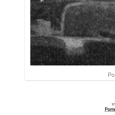
Po
sn
Pomn