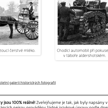
zoucí čerstvé mléko.
Chodící automobil při pokus
v táboře aldershotském.
etní galerii historických fotografií
ky jsou 100% reálné!
Zveřejňujeme je tak, jak byly napsány 
článcích nejsou prováděny žádné jazykové úpravy podle dne