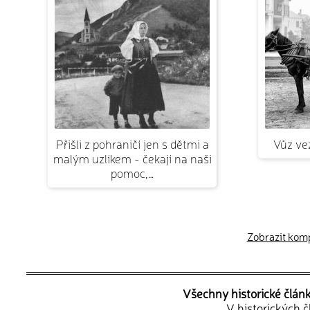
Přišli z pohraničí jen s dětmi a
Vůz ve
malým uzlíkem - čekají na naši
pomoc,…
Zobrazit kompl
Všechny historické člán
V historických 