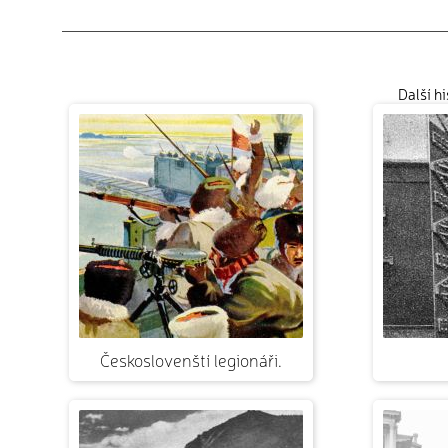
Další h
Českoslovenští legionáři.