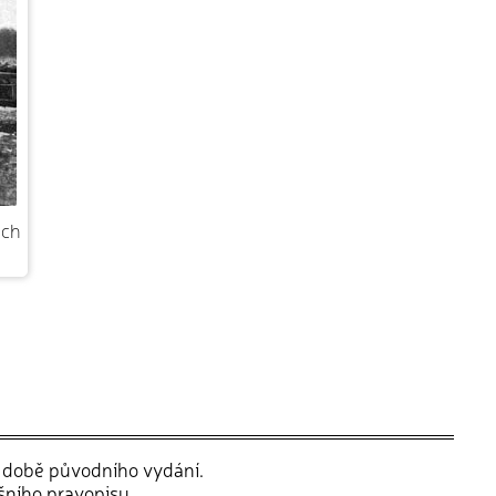
ech
v době původního vydání.
šního pravopisu.