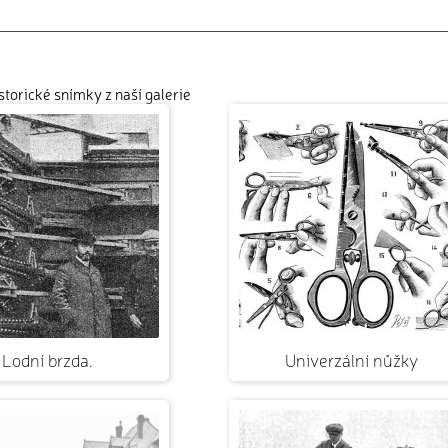
istorické snímky z naší galerie
Lodní brzda.
Univerzální nůžky