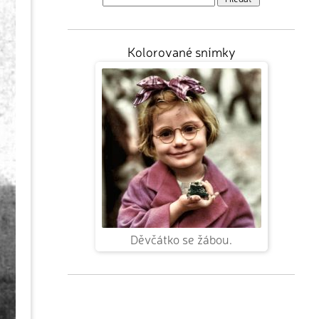
Kolorované snímky
Děvčátko se žábou.