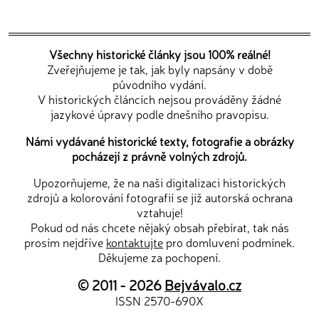
Všechny historické články jsou 100% reálné!
Zveřejňujeme je tak, jak byly napsány v době
původního vydání.
V historických článcích nejsou prováděny žádné
jazykové úpravy podle dnešního pravopisu.
Námi vydávané historické texty, fotografie a obrázky
pocházejí z právně volných zdrojů.
Upozorňujeme, že na naši digitalizaci historických
zdrojů a kolorování fotografií se již autorská ochrana
vztahuje!
Pokud od nás chcete nějaký obsah přebírat, tak nás
prosím nejdříve
kontaktujte
pro domluvení podmínek.
Děkujeme za pochopení.
© 2011 - 2026
Bejvávalo.cz
ISSN 2570-690X