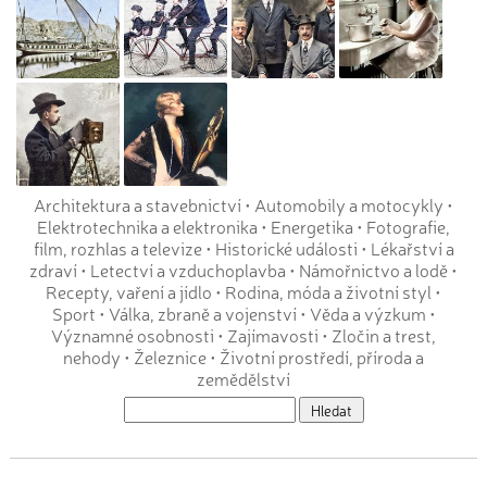
Architektura a stavebnictví
•
Automobily a motocykly
•
Elektrotechnika a elektronika
•
Energetika
•
Fotografie,
film, rozhlas a televize
•
Historické události
•
Lékařství a
zdraví
•
Letectví a vzduchoplavba
•
Námořnictvo a lodě
•
Recepty, vaření a jídlo
•
Rodina, móda a životní styl
•
Sport
•
Válka, zbraně a vojenství
•
Věda a výzkum
•
Významné osobnosti
•
Zajímavosti
•
Zločin a trest,
nehody
•
Železnice
•
Životní prostředí, příroda a
zemědělství