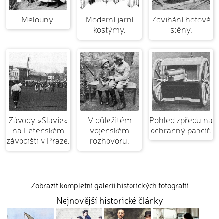
Melouny.
Moderní jarní
Zdvihání hotové
kostýmy.
stěny.
Závody »Slavie«
V důležitém
Pohled zpředu na
na Letenském
vojenském
ochranný pancíř.
závodišti v Praze.
rozhovoru.
Zobrazit kompletní galerii historických fotografií
Nejnovější historické články