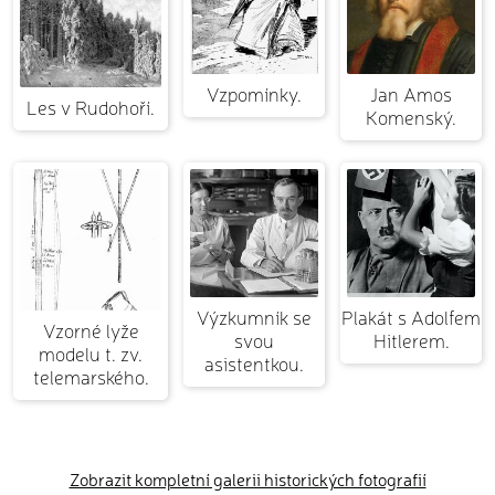
Vzpomínky.
Jan Amos
Les v Rudohoří.
Komenský.
Výzkumník se
Plakát s Adolfem
Vzorné lyže
svou
Hitlerem.
modelu t. zv.
asistentkou.
telemarského.
Zobrazit kompletní galerii historických fotografií