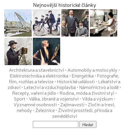
Nejnovější historické články
Architektura a stavebnictví
•
Automobily a motocykly
•
Elektrotechnika a elektronika
•
Energetika
•
Fotografie,
film, rozhlas a televize
•
Historické události
•
Lékařství a
zdraví
•
Letectví a vzduchoplavba
•
Námořnictvo a lodě
•
Recepty, vaření a jídlo
•
Rodina, móda a životní styl
•
Sport
•
Válka, zbraně a vojenství
•
Věda a výzkum
•
Významné osobnosti
•
Zajímavosti
•
Zločin a trest,
nehody
•
Železnice
•
Životní prostředí, příroda a
zemědělství