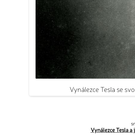
Vynálezce Tesla se sv
sn
Vynálezce Tesla a 