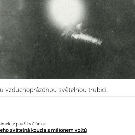
ou vzduchoprázdnou světelnou trubicí.
ímek je použit v článku:
jeho světelná kouzla s milionem voltů