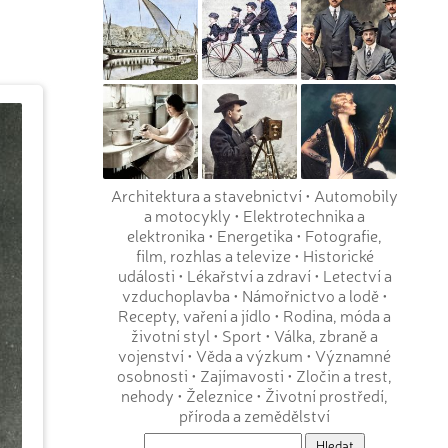
Architektura a stavebnictví
•
Automobily
a motocykly
•
Elektrotechnika a
elektronika
•
Energetika
•
Fotografie,
film, rozhlas a televize
•
Historické
události
•
Lékařství a zdraví
•
Letectví a
vzduchoplavba
•
Námořnictvo a lodě
•
Recepty, vaření a jídlo
•
Rodina, móda a
životní styl
•
Sport
•
Válka, zbraně a
vojenství
•
Věda a výzkum
•
Významné
osobnosti
•
Zajímavosti
•
Zločin a trest,
nehody
•
Železnice
•
Životní prostředí,
příroda a zemědělství