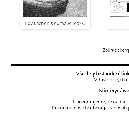
Lov kachen s gumové loďky.
Zobrazit kompl
Všechny historické člán
V historických 
Námi vydávané
Upozorňujeme, že na naši d
Pokud od nás chcete nějaký obsah p