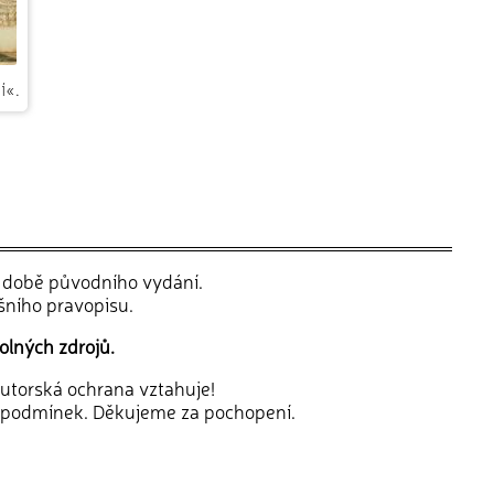
í«.
v době původního vydání.
šního pravopisu.
olných zdrojů.
 autorská ochrana vztahuje!
 podmínek. Děkujeme za pochopení.