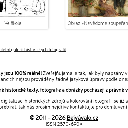
Ve škole.
Obraz »Nevědomé soupeřen
etní galerii historických fotografií
ky jsou 100% reálné!
Zveřejňujeme je tak, jak byly napsány 
článcích nejsou prováděny žádné jazykové úpravy podle dne
 historické texty, fotografie a obrázky pocházejí z právně v
igitalizaci historických zdrojů a kolorování fotografií se již
řebírat, tak nás prosím nejdříve
kontaktujte
pro domluvení
© 2011 - 2026
Bejvávalo.cz
ISSN 2570-690X