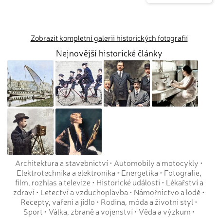
Zobrazit kompletní galerii historických fotografií
Nejnovější historické články
Architektura a stavebnictví
•
Automobily a motocykly
•
Elektrotechnika a elektronika
•
Energetika
•
Fotografie,
film, rozhlas a televize
•
Historické události
•
Lékařství a
zdraví
•
Letectví a vzduchoplavba
•
Námořnictvo a lodě
•
Recepty, vaření a jídlo
•
Rodina, móda a životní styl
•
Sport
•
Válka, zbraně a vojenství
•
Věda a výzkum
•