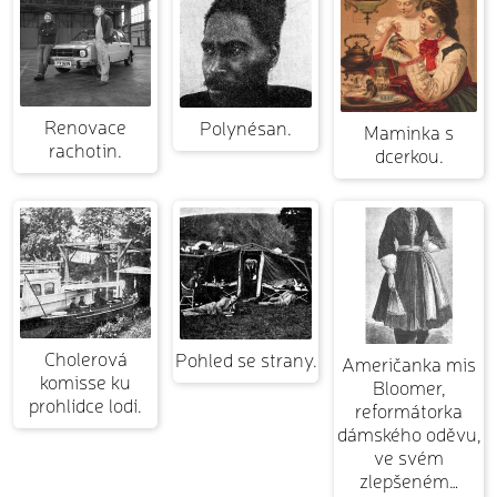
Renovace
Polynésan.
Maminka s
rachotin.
dcerkou.
Cholerová
Pohled se strany.
Američanka mis
komisse ku
Bloomer,
prohlídce lodí.
reformátorka
dámského oděvu,
ve svém
zlepšeném…