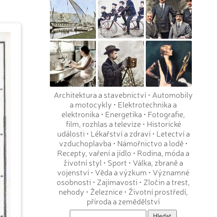
Architektura a stavebnictví
•
Automobily
a motocykly
•
Elektrotechnika a
elektronika
•
Energetika
•
Fotografie,
film, rozhlas a televize
•
Historické
události
•
Lékařství a zdraví
•
Letectví a
vzduchoplavba
•
Námořnictvo a lodě
•
Recepty, vaření a jídlo
•
Rodina, móda a
životní styl
•
Sport
•
Válka, zbraně a
vojenství
•
Věda a výzkum
•
Významné
osobnosti
•
Zajímavosti
•
Zločin a trest,
nehody
•
Železnice
•
Životní prostředí,
příroda a zemědělství