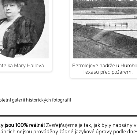
atelka Mary Hallová.
Petrolejové nádrže u Humbl
Texasu před požárem.
etní galerii historických fotografií
ky jsou 100% reálné!
Zveřejňujeme je tak, jak byly napsány 
článcích nejsou prováděny žádné jazykové úpravy podle dne