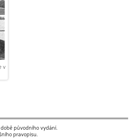
e v
v době původního vydání.
šního pravopisu.