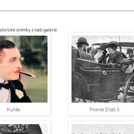
istorické snímky z naší galerie
Kuřák.
Prorok Eliáš II.