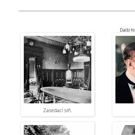
Další h
Zasedací síň.