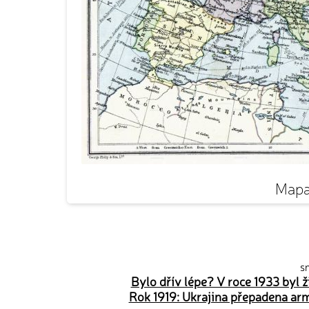
Mapa
sn
Bylo dřív lépe? V roce 1933 byl 
Rok 1919: Ukrajina přepadena arm