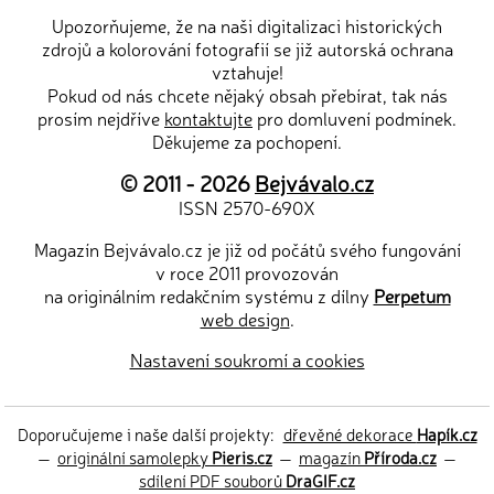
Upozorňujeme, že na naši digitalizaci historických
zdrojů a kolorování fotografií se již autorská ochrana
vztahuje!
Pokud od nás chcete nějaký obsah přebírat, tak nás
prosím nejdříve
kontaktujte
pro domluvení podmínek.
Děkujeme za pochopení.
© 2011 - 2026
Bejvávalo.cz
ISSN 2570-690X
Magazín Bejvávalo.cz je již od počátů svého fungování
v roce 2011 provozován
na originálním redakčním systému z dílny
Perpetum
web design
.
Nastavení soukromí a cookies
Doporučujeme i naše další projekty:
dřevěné dekorace
Hapík.cz
—
originální samolepky
Pieris.cz
—
magazín
Příroda.cz
—
sdílení PDF souborů
DraGIF.cz