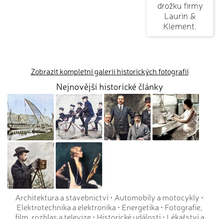
drožku firmy
Laurin &
Klement.
Zobrazit kompletní galerii historických fotografií
Nejnovější historické články
Architektura a stavebnictví
•
Automobily a motocykly
•
Elektrotechnika a elektronika
•
Energetika
•
Fotografie,
film, rozhlas a televize
•
Historické události
•
Lékařství a