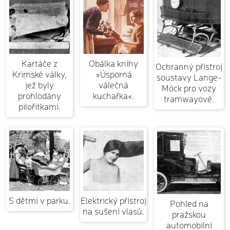
Kartáče z
Obálka knihy
Ochranný přístroj
Krimské války,
»Úsporná
soustavy Lange-
jež byly
válečná
Möck pro vozy
prohlodány
kuchařka«.
tramwayové.
pilořitkami.
S dětmi v parku.
Elektrický přístroj
Pohled na
na sušení vlasů.
pražskou
automobilní