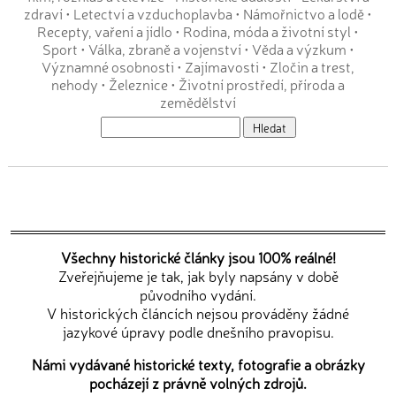
zdraví
•
Letectví a vzduchoplavba
•
Námořnictvo a lodě
•
Recepty, vaření a jídlo
•
Rodina, móda a životní styl
•
Sport
•
Válka, zbraně a vojenství
•
Věda a výzkum
•
Významné osobnosti
•
Zajímavosti
•
Zločin a trest,
nehody
•
Železnice
•
Životní prostředí, příroda a
zemědělství
Všechny historické články jsou 100% reálné!
Zveřejňujeme je tak, jak byly napsány v době
původního vydání.
V historických článcích nejsou prováděny žádné
jazykové úpravy podle dnešního pravopisu.
Námi vydávané historické texty, fotografie a obrázky
pocházejí z právně volných zdrojů.