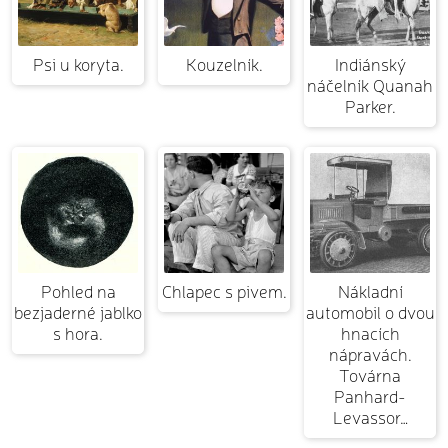
Psi u koryta.
Kouzelník.
Indiánský
náčelník Quanah
Parker.
Pohled na
Chlapec s pivem.
Nákladní
bezjaderné jablko
automobil o dvou
s hora.
hnacích
nápravách.
Továrna
Panhard-
Levassor…