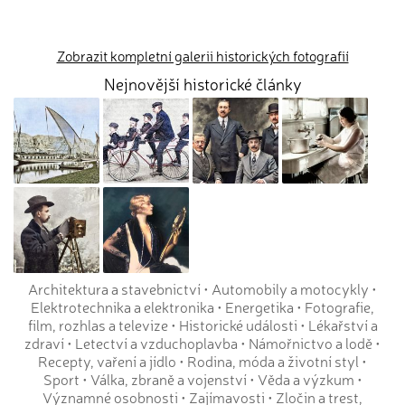
Zobrazit kompletní galerii historických fotografií
Nejnovější historické články
Architektura a stavebnictví
•
Automobily a motocykly
•
Elektrotechnika a elektronika
•
Energetika
•
Fotografie,
film, rozhlas a televize
•
Historické události
•
Lékařství a
zdraví
•
Letectví a vzduchoplavba
•
Námořnictvo a lodě
•
Recepty, vaření a jídlo
•
Rodina, móda a životní styl
•
Sport
•
Válka, zbraně a vojenství
•
Věda a výzkum
•
Významné osobnosti
•
Zajímavosti
•
Zločin a trest,